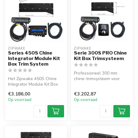
ZIPWAKE
ZIPWAKE
Series 450S Chine
Serie 300S PRO Chine
Integrator Module Kit
Kit Box Trimsysteem
Box Trim System
Professioneel 300 mm
Het Zipwake 450S Chine
chine-trimsysteem voor
Integrator Module Kit Box
boten tot 18 m. Snelle
trimsysteem is een
interceptors ...
€3.186,00
€3.202,87
dynamisch sy...
Op voorraad
Op voorraad