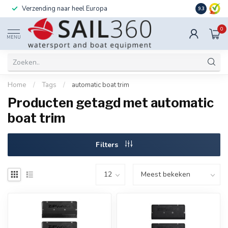
Verzending naar heel Europa
Ook instal
9.3
0
MENU
Home
/
Tags
/
automatic boat trim
Producten getagd met automatic
boat trim
Filters