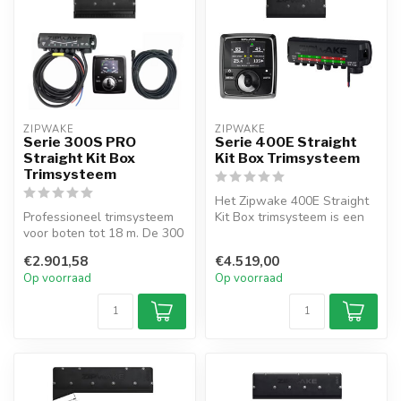
ZIPWAKE
ZIPWAKE
Serie 300S PRO
Serie 400E Straight
Straight Kit Box
Kit Box Trimsysteem
Trimsysteem
Het Zipwake 400E Straight
Professioneel trimsysteem
Kit Box trimsysteem is een
voor boten tot 18 m. De 300
dynamisch systeem voor
mm rechte interceptors bie...
bote...
€2.901,58
€4.519,00
Op voorraad
Op voorraad