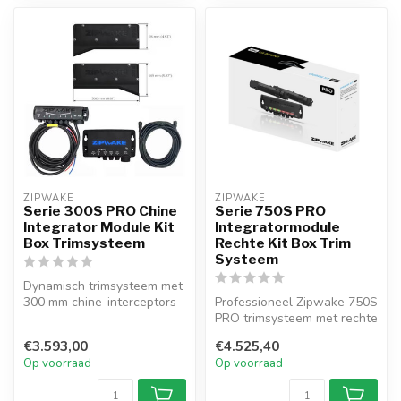
ZIPWAKE
ZIPWAKE
Serie 300S PRO Chine
Serie 750S PRO
Integrator Module Kit
Integratormodule
Box Trimsysteem
Rechte Kit Box Trim
Systeem
Dynamisch trimsysteem met
300 mm chine-interceptors
Professioneel Zipwake 750S
voor boten tot 18 m levert
PRO trimsysteem met rechte
d...
interceptors voor vaartuig...
€3.593,00
€4.525,40
Op voorraad
Op voorraad