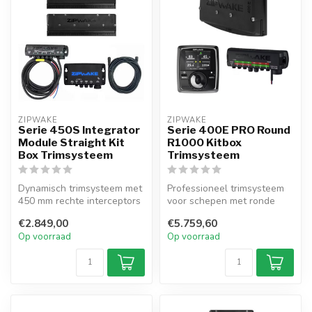
ZIPWAKE
ZIPWAKE
Serie 450S Integrator
Serie 400E PRO Round
Module Straight Kit
R1000 Kitbox
Box Trimsysteem
Trimsysteem
Dynamisch trimsysteem met
Professioneel trimsysteem
450 mm rechte interceptors
voor schepen met ronde
voor boten tot 15,5 m. IM-S...
rompen tot 30 m. Dubbele
€2.849,00
€5.759,60
servo’...
Op voorraad
Op voorraad