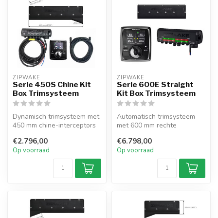
ZIPWAKE
ZIPWAKE
Serie 450S Chine Kit
Serie 600E Straight
Box Trimsysteem
Kit Box Trimsysteem
Dynamisch trimsysteem met
Automatisch trimsysteem
450 mm chine-interceptors
met 600 mm rechte
voor boten tot 15,5 m.
interceptors voor boten tot
€2.796,00
€6.798,00
Autom...
30 m. GPS ...
Op voorraad
Op voorraad