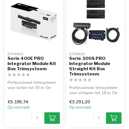
ZIPWAKE
ZIPWAKE
Serie 400E PRO
Serie 300S PRO
Integrator Module Kit
Integrator Module
Box Trimsysteem
Straight Kit Box
Trimsysteem
Professioneel trimsysteem
voor boten tot 30 m. De
Professioneel trimsysteem
Zipwake 400E PRO Straight
voor schepen tot 18 m. De
Kit ...
Zipwake 300S PRO
€5.195,74
€3.291,20
Integrator ...
Op voorraad
Op voorraad