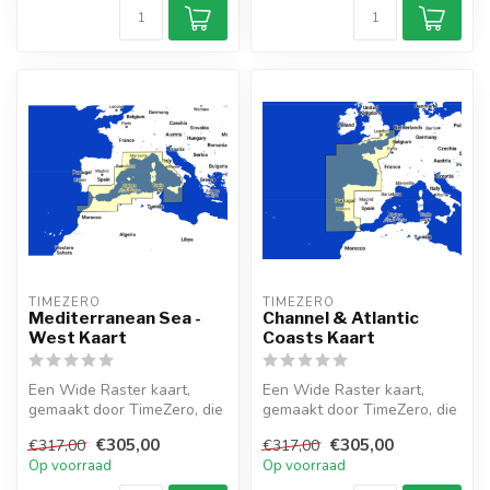
TIMEZERO 
TIMEZERO 
Mediterranean Sea -
Channel & Atlantic
West Kaart
Coasts Kaart
Een Wide Raster kaart,
Een Wide Raster kaart,
gemaakt door TimeZero, die
gemaakt door TimeZero, die
die Mediterranean Sea -
die Channel & Atlantic
€305,00
€305,00
€317,00
€317,00
West g...
Coasts ...
Op voorraad
Op voorraad