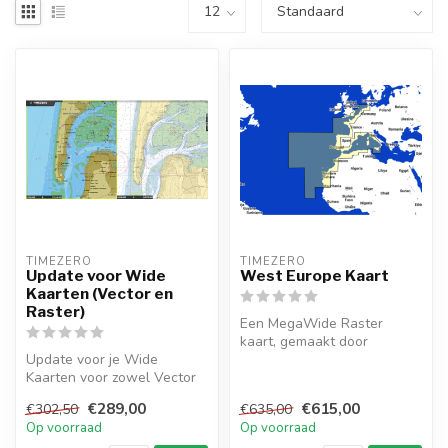
TIMEZERO 
TIMEZERO 
Update voor Wide
West Europe Kaart
Kaarten (Vector en
Raster)
Een MegaWide Raster
kaart, gemaakt door
Update voor je Wide
TimeZero, die die West
Kaarten voor zowel Vector
Europe gebied. Co...
als Raster type kaarten,
€289,00
€615,00
€302,50
€635,00
gemaakt d...
Op voorraad
Op voorraad