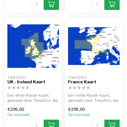
TIMEZERO 
TIMEZERO 
UK - Ireland Kaart
France Kaart
Een Wide Raster kaart,
Een Wide Raster kaart,
gemaakt door TimeZero, die
gemaakt door TimeZero, die
die UK - Ireland gebied.
France gebied. Compatibel
€295,00
€295,00
Comp...
met ...
Op voorraad
Op voorraad