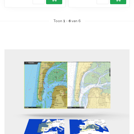
Toon
1
-
6
van 6