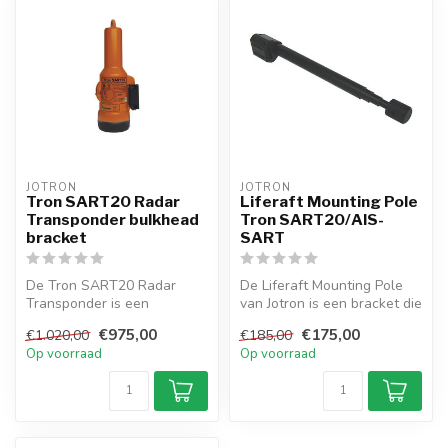
JOTRON
JOTRON
Tron SART20 Radar
Liferaft Mounting Pole
Transponder bulkhead
Tron SART20/AIS-
bracket
SART
De Tron SART20 Radar
De Liferaft Mounting Pole
Transponder is een
van Jotron is een bracket die
elektronisch apparaat dat
compatibel is met zowel ...
€975,00
€175,00
€1.020,00
€185,00
automatisch re...
Op voorraad
Op voorraad