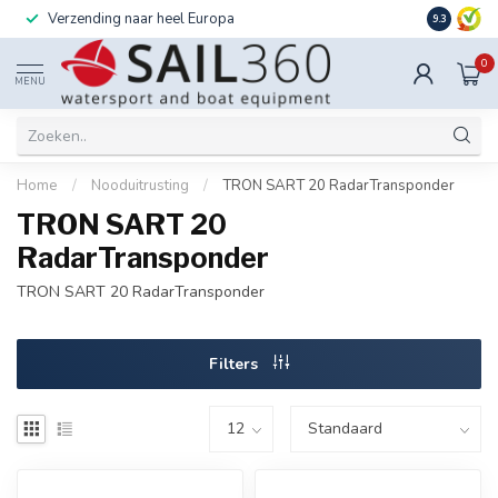
Verzending naar heel Europa
Ook instal
9.3
0
MENU
Home
/
Nooduitrusting
/
TRON SART 20 RadarTransponder
TRON SART 20
RadarTransponder
TRON SART 20 RadarTransponder
Filters