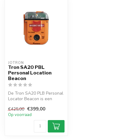
JOTRON
Tron SA20 PBL
Personal Location
Beacon
De Tron SA20 PLB Personal
Locator Beacon is een
406MHz Cospas-Sarsat
€399,00
€425,00
goedgekeurd...
Op voorraad