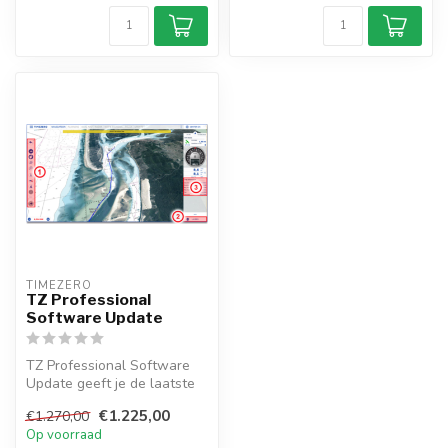
TIMEZERO 
TZ Professional
Software Update
TZ Professional Software
Update geeft je de laatste
versie van de TZ
€1.225,00
€1.270,00
Professiona...
Op voorraad