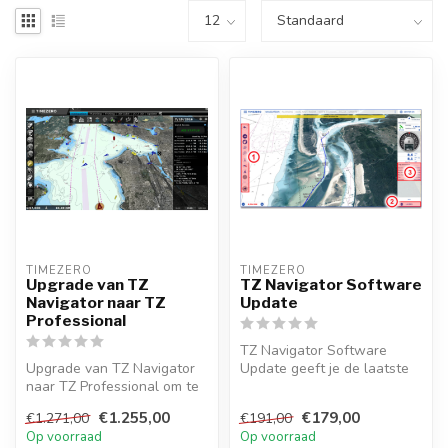
TIMEZERO 
TIMEZERO 
Upgrade van TZ
TZ Navigator Software
Navigator naar TZ
Update
Professional
TZ Navigator Software
Upgrade van TZ Navigator
Update geeft je de laatste
naar TZ Professional om te
versie van de TimeZero
profiteren van een breder
software...
€1.255,00
€179,00
€1.271,00
€191,00
sc...
Op voorraad
Op voorraad