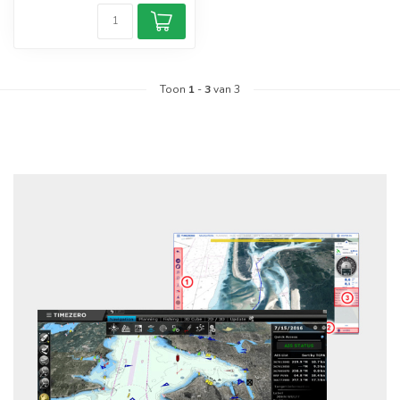
Toon
1
-
3
van 3