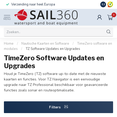
Verzending naar heel Europa
Ook instal
9.3
0
MENU
Home
/
Nautische Kaarten en Software
/
TimeZero software en
modules
/
TZ Software Updates en Upgrades
TimeZero Software Updates en
Upgrades
Houd je TimeZero (TZ) software up-to-date met de nieuwste
kaarten en functies. Voor TZ Navigator is een eenvoudige
upgrade naar TZ Professional beschikbaar voor geavanceerde
functies zoals sonar en routeoptimalisatie.
Filters