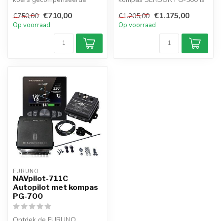
koerssensor met
een voordelige bijna
€710,00
€1.175,00
€750,00
€1.205,00
innovatieve elekt...
onderhouds...
Op voorraad
Op voorraad
FURUNO
NAVpilot-711C
Autopilot met kompas
PG-700
Ontdek de FURUNO