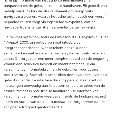
richtingsinformatie van het schip continu monitoren en
aanpassen om de gekozen koers te handhaven. Bij gebruik van
behulp van GPS kan de stuurautomaat ook
waypoint-
navigatie
uitvoeren, waarbij het schip automatisch een vooraf
bepaalde routen volgt via ingestelde waypoints, wat de
navigatie tijdens lange ritten aanzienlijk vergemakkelijkt.
De NAVnet systemen, zoals de NAVpilot-300, NAVpilot-711C en
NAVpilot-1000, zijn ontworpen met uitgebreide
integratiecapaciteiten, wat betekent dat ze kunnen
samenwerken met andere maritieme systemen zoals radar en
sonar. Dit zorgt voor een meer compleet beeld van de omgeving
waarin een schip zich bevindt en maakt het mogelijk om
verschillende informatiebronnen te gebruiken voor betere
besluitvorming. Bovendien beschikken deze systemen over een
gebruiksvriendelijke interface die schippers in staat stelt om
instellingen eenvoudig aan te passen en de prestaties van de
stuurautomaat in real-time te monitoren. De interface kan
verschillende informatie weergeven, zoals de huidige snelheid,
koers en status van de stuurautomaat, en zorgt ervoor dat de
schipper altijd goed geïnformeerd is.