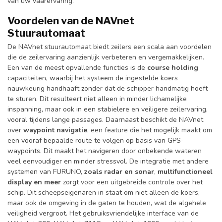
van uw vaarervaring.
Voordelen van de NAVnet
Stuurautomaat
De NAVnet stuurautomaat biedt zeilers een scala aan voordelen
die de zeilervaring aanzienlijk verbeteren en vergemakkelijken.
Een van de meest opvallende functies is de
course holding
capaciteiten, waarbij het systeem de ingestelde koers
nauwkeurig handhaaft zonder dat de schipper handmatig hoeft
te sturen. Dit resulteert niet alleen in minder lichamelijke
inspanning, maar ook in een stabielere en veiligere zeilervaring,
vooral tijdens lange passages. Daarnaast beschikt de NAVnet
over
waypoint navigatie
, een feature die het mogelijk maakt om
een vooraf bepaalde route te volgen op basis van GPS-
waypoints. Dit maakt het navigeren door onbekende wateren
veel eenvoudiger en minder stressvol. De integratie met andere
systemen van FURUNO,
zoals radar en sonar
,
multifunctioneel
display en meer
zorgt voor een uitgebreide controle over het
schip. Dit scheepseigenaren in staat om niet alleen de koers,
maar ook de omgeving in de gaten te houden, wat de algehele
veiligheid vergroot. Het gebruiksvriendelijke interface van de