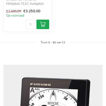
NAVpilot-711C Autopilot
met Kompas PG-700 een
€3.250,00
€3.595,00
zelflerende en n...
Op voorraad
Toon
1
-
11
van 11