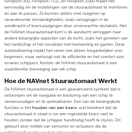
NAVpilot-300, NAVpilot-711C en NAVpilot-1000 maakt het
eenvoudig om de instellingen van de stuurautomaat te monitoren
en aan te passen. Zo kunnen zeilers snel reageren op
veranderende omstandigheden, zoals verlagingen in de
windkracht of koerswijzigingen door onverwachte obstakels. Met
de NAVnet stuurautomaat kunt u de aandacht verleggen naar
andere belangrijke aspecten van de tocht, zoals het genieten van
het landschap of het socializen met bemanning en gasten. Deze
automatisering maakt het varen niet alleen toegankelijker voor
beginners, maar verhoogt ook de efficiëntie en het comfort voor
ervaren schippers. Kortom, de NAVnet stuurautomaat is een
waardevolle toevoeging aan elk schip.
Hoe de NAVnet Stuurautomaat Werkt
De NAVnet stuurautomaat is een geavanceerd systeem dat is
ontworpen om de navigatie en besturing van een schip te
vereenvoudigen en te optimaliseren. Een van de belangrijkste
functies is het
houden van een koers
, wat betekent dat de
stuurautomaat in staat is om een ingestelde koers vast te
houden zonder dat de schipper handmatig hoeft te sturen. Dit
gebeurt door middel van sensoren en actuators die de