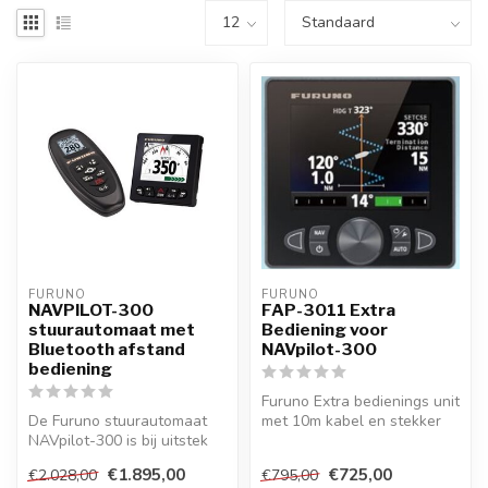
FURUNO
FURUNO
NAVPILOT-300
FAP-3011 Extra
stuurautomaat met
Bediening voor
Bluetooth afstand
NAVpilot-300
bediening
Furuno Extra bedienings unit
De Furuno stuurautomaat
met 10m kabel en stekker
NAVpilot-300 is bij uitstek
voor NAVpilot-300
geschikt voor kleine en mid...
besturin...
€1.895,00
€725,00
€2.028,00
€795,00