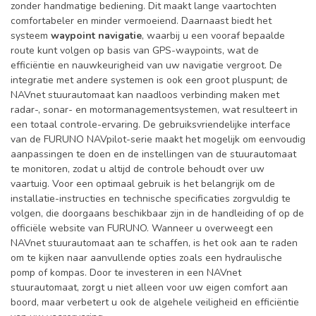
zonder handmatige bediening. Dit maakt lange vaartochten
comfortabeler en minder vermoeiend. Daarnaast biedt het
systeem
waypoint navigatie
, waarbij u een vooraf bepaalde
route kunt volgen op basis van GPS-waypoints, wat de
efficiëntie en nauwkeurigheid van uw navigatie vergroot. De
integratie met andere systemen is ook een groot pluspunt; de
NAVnet stuurautomaat kan naadloos verbinding maken met
radar-, sonar- en motormanagementsystemen, wat resulteert in
een totaal controle-ervaring. De gebruiksvriendelijke interface
van de FURUNO NAVpilot-serie maakt het mogelijk om eenvoudig
aanpassingen te doen en de instellingen van de stuurautomaat
te monitoren, zodat u altijd de controle behoudt over uw
vaartuig. Voor een optimaal gebruik is het belangrijk om de
installatie-instructies en technische specificaties zorgvuldig te
volgen, die doorgaans beschikbaar zijn in de handleiding of op de
officiële website van FURUNO. Wanneer u overweegt een
NAVnet stuurautomaat aan te schaffen, is het ook aan te raden
om te kijken naar aanvullende opties zoals een hydraulische
pomp of kompas. Door te investeren in een NAVnet
stuurautomaat, zorgt u niet alleen voor uw eigen comfort aan
boord, maar verbetert u ook de algehele veiligheid en efficiëntie