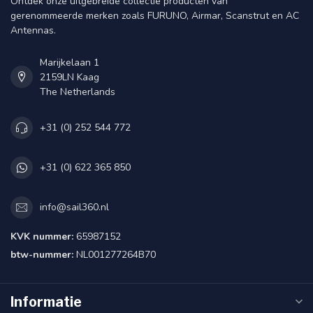
Ontdek onze uitgebreide collectie producten van
gerenommeerde merken zoals FURUNO, Airmar, Scanstrut en AC
Antennas.
Marijkelaan 1
2159LN Kaag
The Netherlands
+31 (0) 252 544 772
+31 (0) 622 365 850
info@sail360.nl
KVK nummer:
65987152
btw-nummer:
NL001277264B70
Informatie