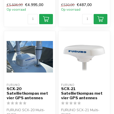
goedkeuring Heading
€4.995,00
€487,00
€5.506,00
€530,00
Control System voor...
Op voorraad
Op voorraad
FURUNO
FURUNO
SCX-20
SCX-21
Satellietkompas met
Satellietkompas met
vier GPS antennes
vier GPS antennes
FURUNO SCX-20 Multi-
FURUNO SCX-21 Multi-