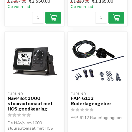
€2.550,00
€1.165,00
€2.897,00
€1.210,00
inboard of buitenb...
Op voorraad
Op voorraad
FURUNO
FURUNO
NavPilot 1000
FAP-6112
stuurautomaat met
Ruderlagengeber
HCS goedkeuring
FAP-6112 Ruderlagengeber
De NAVpilot-1000
stuurautomaat met HCS