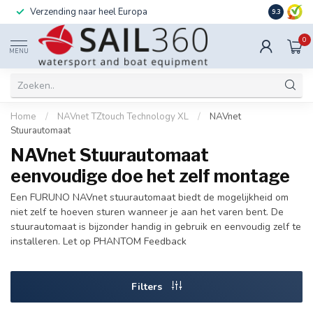
Verzending naar heel Europa
Ook instal
9.3
0
MENU
Home
/
NAVnet TZtouch Technology XL
/
NAVnet
Stuurautomaat
NAVnet Stuurautomaat
eenvoudige doe het zelf montage
Een FURUNO NAVnet stuurautomaat biedt de mogelijkheid om
niet zelf te hoeven sturen wanneer je aan het varen bent. De
stuurautomaat is bijzonder handig in gebruik en eenvoudig zelf te
installeren. Let op PHANTOM Feedback
Filters