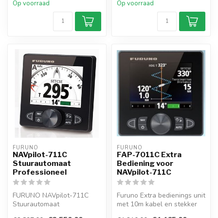
Op voorraad
Op voorraad
FURUNO
FURUNO
NAVpilot-711C
FAP-7011C Extra
Stuurautomaat
Bediening voor
Professioneel
NAVpilot-711C
FURUNO NAVpilot-711C
Furuno Extra bedienings unit
Stuurautomaat
met 10m kabel en stekker
Professioneel Perfect voor