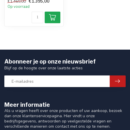
€1.395,00
€1.469,00
0183 (GPS, QZSS,
Op voorraad
GLONASS, Galileo...
Abonneer je op onze nieuwsbrief
Blijf op de hoogte over onze laatste acties
Meer informatie
Als u vragen heeft over onze producten of uw aankoop, bezoek
dan onze klantenservicepagina. Hier vindt u onze
bedrijfsgegevens, antwoorden op veelgestelde vragen en
verschillende manieren om contact met ons op te nemen.