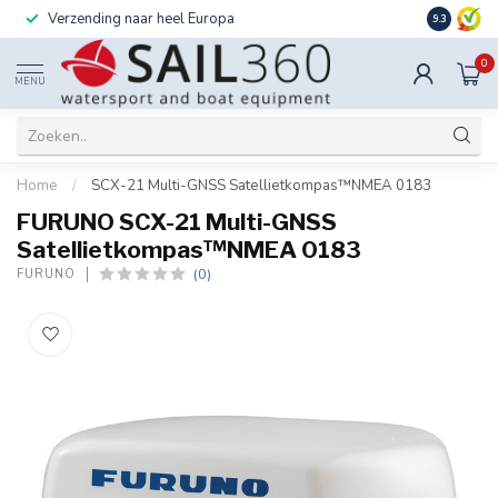
Verzending naar heel Europa
Ook instal
9.3
0
MENU
Home
/
SCX-21 Multi-GNSS Satellietkompas™NMEA 0183
FURUNO SCX-21 Multi-GNSS
Satellietkompas™NMEA 0183
(0)
FURUNO