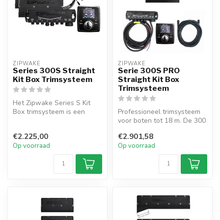
ZIPWAKE
ZIPWAKE
Series 300S Straight
Serie 300S PRO
Kit Box Trimsysteem
Straight Kit Box
Trimsysteem
Het Zipwake Series S Kit
Box trimsysteem is een
Professioneel trimsysteem
compacte dynamische
voor boten tot 18 m. De 300
oplossing vo...
mm rechte interceptors bie...
€2.225,00
€2.901,58
Op voorraad
Op voorraad