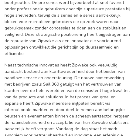
bootgroottes. De pro series werd bijvoorbeeld al snel favoriet
onder professionele gebruikers door zijn superieure prestaties bij
hoge snelheden, terwijl de s series en e series aantrekkelijk
bleken voor recreatieve gebruikers die op zoek waren naar
gebruiksgemak zonder concessies te doen aan de stabiliteit en
veiligheid. Deze strategische positionering heeft bijgedragen aan
de reputatie van Zipwake als een innovator die voortdurend
oplossingen ontwikkelt die gericht zijn op duurzaamheid en
efficiëntie.
Naast technische innovaties heeft Zipwake ook veelvuldig
aandacht besteed aan klanttevredenheid door het bieden van
naadloze service en ondersteuning. De nauwe samenwerking
met bedrijven zoals Sail 360 getuigt van het vertrouwen van
klanten over de hele wereld en van de consistent hoge kwaliteit
van de products and solutions. In het proces van groei en
expansie heeft Zipwake meerdere mijlpalen bereikt via
internationale markten en door deel te nemen aan belangrijke
beurzen en evenementen binnen de scheepvaartsector, hetgeen
de naamsbekendheid en acceptatie van hun Zipwake stabilisers
aanzienlijk heeft vergroot. Vandaag de dag staat het merk
synoniem voor betrouwbaarheid en innovatie, een erfenis die