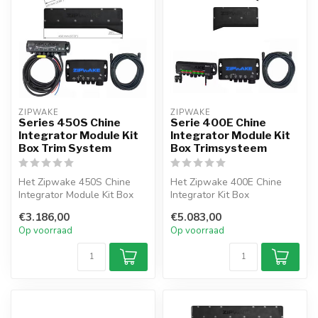
ZIPWAKE
ZIPWAKE
Series 450S Chine
Serie 400E Chine
Integrator Module Kit
Integrator Module Kit
Box Trim System
Box Trimsysteem
Het Zipwake 450S Chine
Het Zipwake 400E Chine
Integrator Module Kit Box
Integrator Kit Box
trimsysteem is een
trimsysteem is een
€3.186,00
€5.083,00
dynamisch sy...
dynamisch systeem v...
Op voorraad
Op voorraad