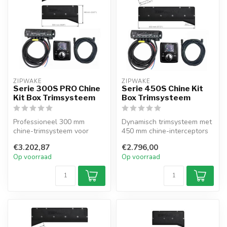
ZIPWAKE
ZIPWAKE
Serie 300S PRO Chine
Serie 450S Chine Kit
Kit Box Trimsysteem
Box Trimsysteem
Professioneel 300 mm
Dynamisch trimsysteem met
chine-trimsysteem voor
450 mm chine-interceptors
boten tot 18 m. Snelle
voor boten tot 15,5 m.
€3.202,87
€2.796,00
interceptors ...
Autom...
Op voorraad
Op voorraad