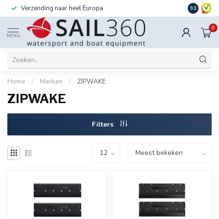
Verzending naar heel Europa
Ook instal
9.3
0
MENU
Home
/
Merken
/
ZIPWAKE
ZIPWAKE
Filters