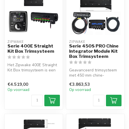
ZIPWAKE
ZIPWAKE
Serie 400E Straight
Serie 450S PRO Chine
Kit Box Trimsysteem
Integrator Module Kit
Box Trimsysteem
Het Zipwake 400E Straight
Kit Box trimsysteem is een
Geavanceerd trimsysteem
dynamisch systeem voor
met 450 mm chine-
bote...
interceptors voor V-rompen
€4.519,00
€3.863,53
tot 18 m. He...
Op voorraad
Op voorraad