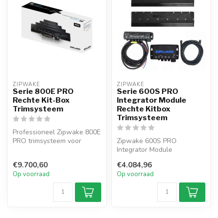
ZIPWAKE
ZIPWAKE
Serie 800E PRO
Serie 600S PRO
Rechte Kit-Box
Integrator Module
Trimsysteem
Rechte Kitbox
Trimsysteem
Professioneel Zipwake 800E
PRO trimsysteem voor
Zipwake 600S PRO
schepen tot 30 m. De 800-
Integrator Module
mm inte...
trimsysteem voor schepen
€9.700,60
€4.084,96
tot 18 m. Dubbele se...
Op voorraad
Op voorraad