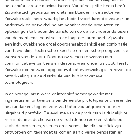
het comfort op zee maximaliseren. Vanaf het prille begin heeft
Zipwake zich gepositioneerd als marktleider in de sector van
Zipwake stabilisers, waarbij het bedrijf voortdurend investeert in
onderzoek en ontwikkeling om baanbrekende producten en
oplossingen te bieden die aansluiten op de veranderende eisen
van de maritieme industrie. In de loop der jaren heeft Zipwake
een indrukwekkende groei doorgemaakt dankzij een combinatie
van toewijding, technische expertise en een scherp oog voor de
wensen van de klant. Door nauw samen te werken met
communicatieve partners en dealers, waaronder Sail 360, heeft
Zipwake een netwerk opgebouwd dat evenwichtig is in zowel de
ontwikkeling als de distributie van hun innovatieve
technologieën.
In de vroege jaren werd er intensief samengewerkt met
ingenieurs en ontwerpers om de eerste prototypes te creëren die
het fundament legden voor wat later zou uitgroeien tot een
uitgebreid portfolio. De evolutie van de producten is duidelijk te
zien in de introductie van de verschillende reeksen stabilisers,
zoals de pro series, s series en e series, die elk specifiek zijn
ontworpen om tegemoet te komen aan diverse behoeften en