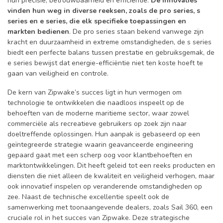
hun precisie, betrouwbaarheid en efficiëntie.
De innovaties
vinden hun weg in diverse reeksen, zoals de pro series, s
series en e series, die elk specifieke toepassingen en
markten bedienen
. De pro series staan bekend vanwege zijn
kracht en duurzaamheid in extreme omstandigheden, de s series
biedt een perfecte balans tussen prestatie en gebruiksgemak, de
e series bewijst dat energie-efficiëntie niet ten koste hoeft te
gaan van veiligheid en controle.
De kern van Zipwake’s succes ligt in hun vermogen om
technologie te ontwikkelen die naadloos inspeelt op de
behoeften van de moderne maritieme sector, waar zowel
commerciële als recreatieve gebruikers op zoek zijn naar
doeltreffende oplossingen. Hun aanpak is gebaseerd op een
geïntegreerde strategie waarin geavanceerde engineering
gepaard gaat met een scherp oog voor klantbehoeften en
marktontwikkelingen. Dit heeft geleid tot een reeks producten en
diensten die niet alleen de kwaliteit en veiligheid verhogen, maar
ook innovatief inspelen op veranderende omstandigheden op
zee. Naast de technische excellentie speelt ook de
samenwerking met toonaangevende dealers, zoals Sail 360, een
cruciale rol in het succes van Zipwake. Deze strategische