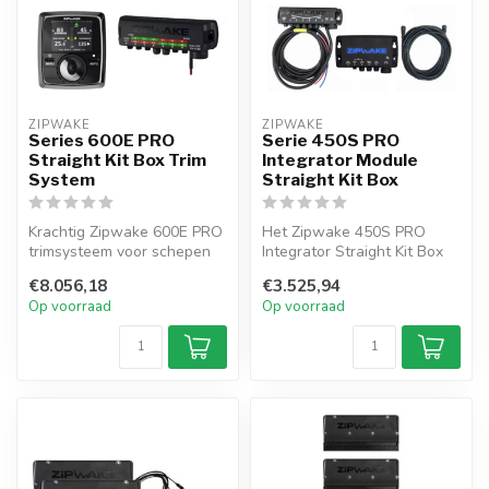
ZIPWAKE
ZIPWAKE
Series 600E PRO
Serie 450S PRO
Straight Kit Box Trim
Integrator Module
System
Straight Kit Box
Krachtig Zipwake 600E PRO
Het Zipwake 450S PRO
trimsysteem voor schepen
Integrator Straight Kit Box
tot 30 m. Dubbele servo’s
trimsysteem is ontworpen
€8.056,18
€3.525,94
sta...
voor b...
Op voorraad
Op voorraad