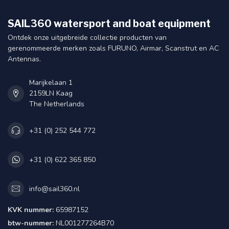
SAIL360 watersport and boat equipment
Ontdek onze uitgebreide collectie producten van
gerenommeerde merken zoals FURUNO, Airmar, Scanstrut en AC
Antennas.
Marijkelaan 1
2159LN Kaag
The Netherlands
+31 (0) 252 544 772
+31 (0) 622 365 850
info@sail360.nl
KVK nummer:
65987152
btw-nummer:
NL001277264B70