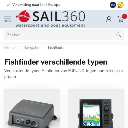
Verzending naar heel Europa
Ook instal
9.3
0
MENU
Home
/
Navigatie
/
Fishfinder
Fishfinder verschillende typen
Verschillende typen Fishfinder van FURUNO tegen aantrekkelijke
prijzen