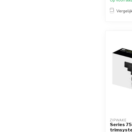
Op voorraa
Vergelij
ZIPWAKE
Series 75
trimsyst