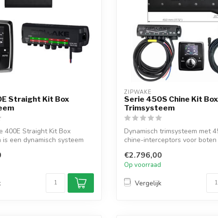
ZIPWAKE
E Straight Kit Box
Serie 450S Chine Kit Box
teem
Trimsysteem
 400E Straight Kit Box
Dynamisch trimsysteem met 
m is een dynamisch systeem
chine-interceptors voor boten 
Autom...
0
€2.796,00
d
Op voorraad
k
Vergelijk