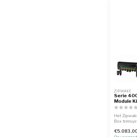
ZIPWAKE
Serie 400
Module K
Het Zipwake
Box trimsys
systeem v...
€5.083,0