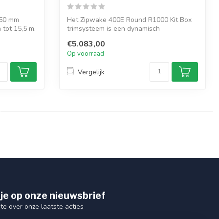
450 mm
Het Zipwake 400E Round R1000 Kit Box
 tot 15,5 m.
trimsysteem is een dynamisch
trimsysteem vo...
€5.083,00
Op voorraad
Vergelijk
je op onze nieuwsbrief
gte over onze laatste acties