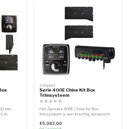
ZIPWAKE
Box
Serie 400E Chine Kit Box
Trimsysteem
450 mm
Het Zipwake 400E Chine Kit Box
,5 m.
trimsysteem is een krachtig dynamisch
systeem voo...
€5.083,00