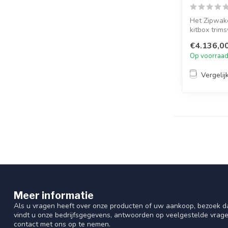
Het Zipwak
kitbox trim
trimoplos...
€4.136,0
Op voorraa
Vergelij
Meer informatie
Als u vragen heeft over onze producten of uw aankoop, bezoek da
vindt u onze bedrijfsgegevens, antwoorden op veelgestelde vrag
contact met ons op te nemen.