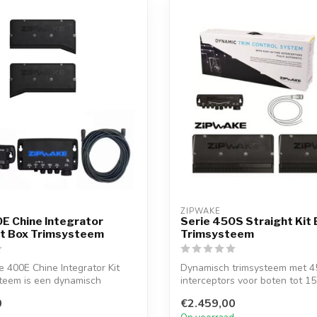
ZIPWAKE
E Chine Integrator
Serie 450S Straight Kit 
it Box Trimsysteem
Trimsysteem
 400E Chine Integrator Kit
Dynamisch trimsysteem met 
teem is een dynamisch
interceptors voor boten tot 15
Automatisch...
0
€2.459,00