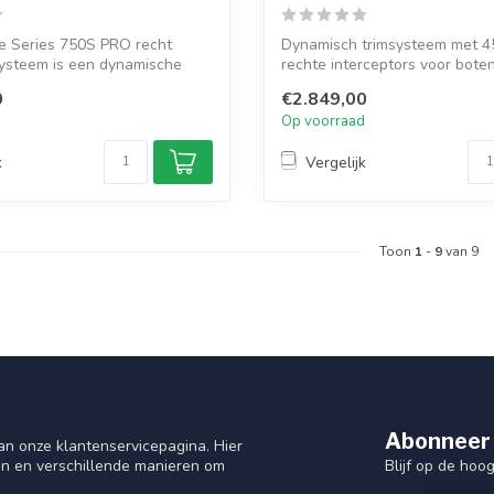
e Series 750S PRO recht
Dynamisch trimsysteem met 
systeem is een dynamische
rechte interceptors voor boten
IM-S...
0
€2.849,00
d
Op voorraad
k
Vergelijk
Toon
1
-
9
van 9
Abonneer 
n onze klantenservicepagina. Hier
Blijf op de hoo
en en verschillende manieren om