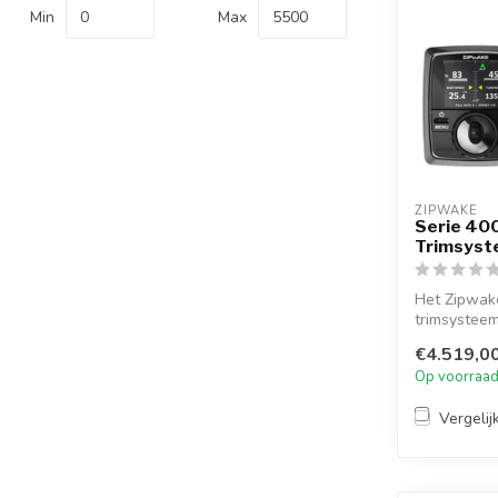
Min
Max
ZIPWAKE
Serie 400
Trimsys
Het Zipwake
trimsystee
voor bote...
€4.519,0
Op voorraa
Vergelij