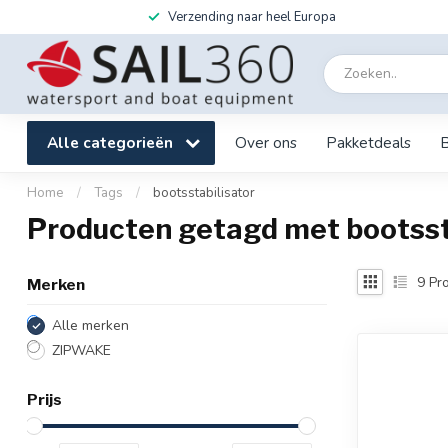
Verzending naar heel Europa
Alle categorieën
Over ons
Pakketdeals
Home
/
Tags
/
bootsstabilisator
Producten getagd met bootsst
9
Pro
Merken
Alle merken
ZIPWAKE
Prijs