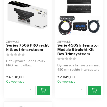
ZIPWAKE
ZIPWAKE
Series 750S PRO recht
Serie 450S Integrator
kitbox trimsysteem
Module Straight Kit
Box Trimsysteem
Het Zipwake Series 750S
PRO recht kitbox
Dynamisch trimsysteem met
trimsysteem is een
450 mm rechte interceptors
dynamische trimoplos...
voor boten tot 15,5 m. IM-S...
€4.136,00
€2.849,00
Op voorraad
Op voorraad