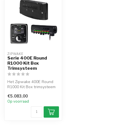
ZIPWAKE
Serie 400E Round
R1000 Kit Box
Trimsysteem
Het Zipwake 400E Round
R1000 Kit Box trimsysteem
is een dynamisch
€5.083,00
trimsysteem vo...
Op voorraad