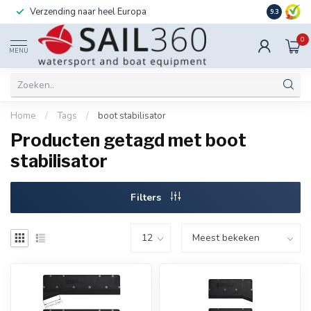
Verzending naar heel Europa
Ook instal
9.3
0
MENU
Home
/
Tags
/
boot stabilisator
Producten getagd met boot
stabilisator
Filters