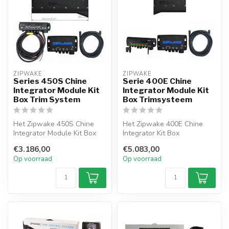
ZIPWAKE
ZIPWAKE
Series 450S Chine
Serie 400E Chine
Integrator Module Kit
Integrator Module Kit
Box Trim System
Box Trimsysteem
Het Zipwake 450S Chine
Het Zipwake 400E Chine
Integrator Module Kit Box
Integrator Kit Box
trimsysteem is een
trimsysteem is een
€3.186,00
€5.083,00
dynamisch sy...
dynamisch systeem v...
Op voorraad
Op voorraad