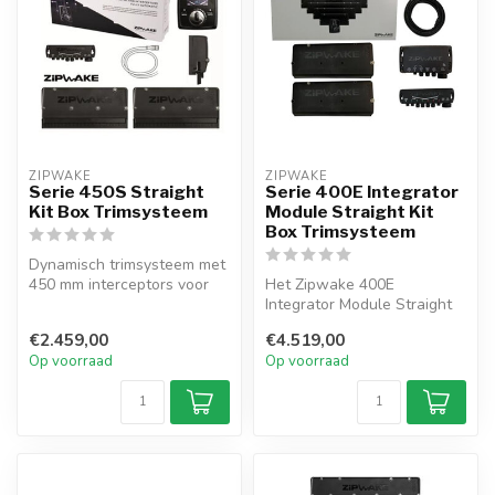
ZIPWAKE
ZIPWAKE
Serie 450S Straight
Serie 400E Integrator
Kit Box Trimsysteem
Module Straight Kit
Box Trimsysteem
Dynamisch trimsysteem met
450 mm interceptors voor
Het Zipwake 400E
boten tot 15,5 m.
Integrator Module Straight
Automatisch...
Kit Box trimsysteem is een
€2.459,00
€4.519,00
dynamisch...
Op voorraad
Op voorraad