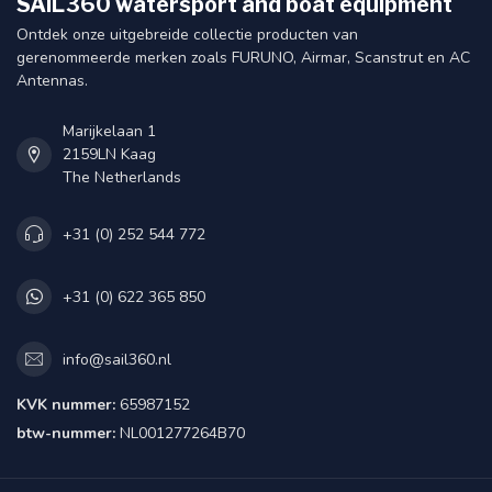
SAIL360 watersport and boat equipment
Ontdek onze uitgebreide collectie producten van
gerenommeerde merken zoals FURUNO, Airmar, Scanstrut en AC
Antennas.
Marijkelaan 1
2159LN Kaag
The Netherlands
+31 (0) 252 544 772
+31 (0) 622 365 850
info@sail360.nl
KVK nummer:
65987152
btw-nummer:
NL001277264B70