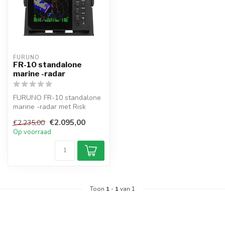
FURUNO
FR-10 standalone
marine -radar
FURUNO FR-10 standalone
marine -radar met Risk
Visualizer™, Met de
€2.095,00
€2.235,00
gegevens va...
Op voorraad
Toon
1
-
1
van 1