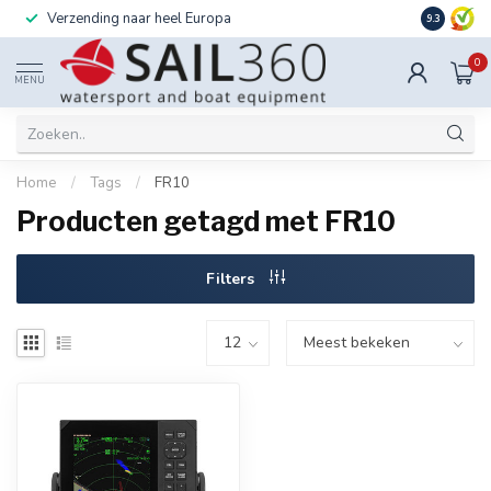
Verzending naar heel Europa
Ook instal
9.3
0
MENU
Home
/
Tags
/
FR10
Producten getagd met FR10
Filters