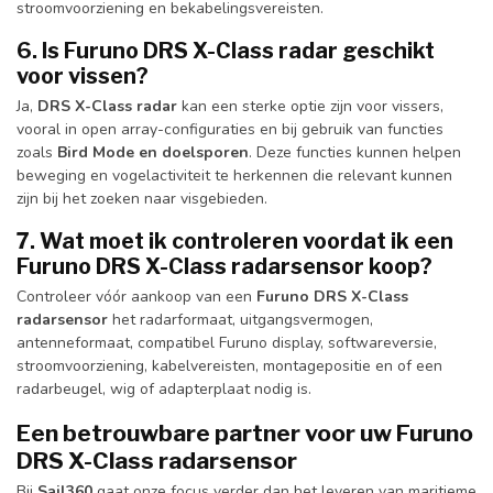
stroomvoorziening en bekabelingsvereisten.
6. Is Furuno DRS X-Class radar geschikt
voor vissen?
Ja,
DRS X-Class radar
kan een sterke optie zijn voor vissers,
vooral in open array-configuraties en bij gebruik van functies
zoals
Bird Mode en doelsporen
. Deze functies kunnen helpen
beweging en vogelactiviteit te herkennen die relevant kunnen
zijn bij het zoeken naar visgebieden.
7. Wat moet ik controleren voordat ik een
Furuno DRS X-Class radarsensor koop?
Controleer vóór aankoop van een
Furuno DRS X-Class
radarsensor
het radarformaat, uitgangsvermogen,
antenneformaat, compatibel Furuno display, softwareversie,
stroomvoorziening, kabelvereisten, montagepositie en of een
radarbeugel, wig of adapterplaat nodig is.
Een betrouwbare partner voor uw Furuno
DRS X-Class radarsensor
Bij
Sail360
gaat onze focus verder dan het leveren van maritieme