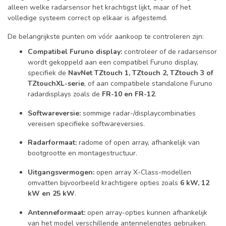
alleen welke radarsensor het krachtigst lijkt, maar of het
volledige systeem correct op elkaar is afgestemd.
De belangrijkste punten om vóór aankoop te controleren zijn:
Compatibel Furuno display:
controleer of de radarsensor
wordt gekoppeld aan een compatibel Furuno display,
specifiek de
NavNet TZtouch 1, TZtouch 2, TZtouch 3 of
TZtouchXL-serie
, of aan compatibele standalone Furuno
radardisplays zoals de
FR-10 en FR-12
.
Softwareversie:
sommige radar-/displaycombinaties
vereisen specifieke softwareversies.
Radarformaat:
radome of open array, afhankelijk van
bootgrootte en montagestructuur.
Uitgangsvermogen:
open array X-Class-modellen
omvatten bijvoorbeeld krachtigere opties zoals
6 kW, 12
kW en 25 kW
.
Antenneformaat:
open array-opties kunnen afhankelijk
van het model verschillende antennelengtes gebruiken.