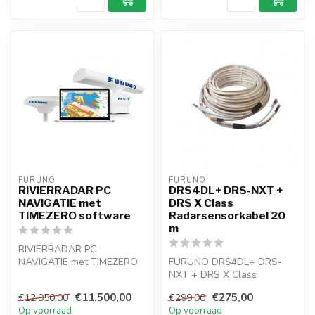
FURUNO
FURUNO
RIVIERRADAR PC
DRS4DL+ DRS-NXT +
NAVIGATIE met
DRS X Class
TIMEZERO software
Radarsensorkabel 20
m
RIVIERRADAR PC
NAVIGATIE met TIMEZERO
FURUNO DRS4DL+ DRS-
software 6 ft balk antenne
NXT + DRS X Class
geweldig om me...
Radarsensorkabel 20 m
€11.500,00
€275,00
€12.950,00
€299,00
Op voorraad
Op voorraad