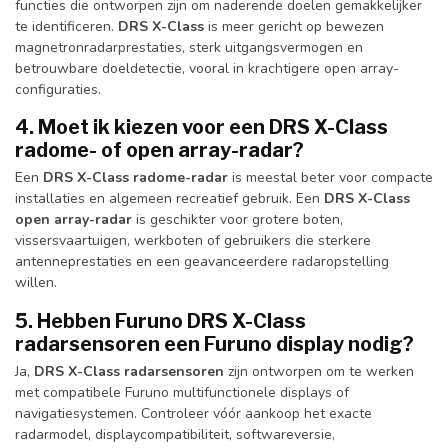
functies die ontworpen zijn om naderende doelen gemakkelijker
te identificeren.
DRS X-Class
is meer gericht op bewezen
magnetronradarprestaties, sterk uitgangsvermogen en
betrouwbare doeldetectie, vooral in krachtigere open array-
configuraties.
4. Moet ik kiezen voor een DRS X-Class
radome- of open array-radar?
Een
DRS X-Class radome-radar
is meestal beter voor compacte
installaties en algemeen recreatief gebruik. Een
DRS X-Class
open array-radar
is geschikter voor grotere boten,
vissersvaartuigen, werkboten of gebruikers die sterkere
antenneprestaties en een geavanceerdere radaropstelling
willen.
5. Hebben Furuno DRS X-Class
radarsensoren een Furuno display nodig?
Ja,
DRS X-Class radarsensoren
zijn ontworpen om te werken
met compatibele Furuno multifunctionele displays of
navigatiesystemen. Controleer vóór aankoop het exacte
radarmodel, displaycompatibiliteit, softwareversie,