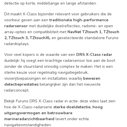
detectie op korte, middellange en lange afstanden.
Dit maakt X-Class bijzonder relevant voor gebruikers die de
voorkeur geven aan een
traditionele high-performance
radarsensor
met duidelijke doelreflecties, radome- en open
array-opties en compatibiliteit met
NavNet TZtouch 1, TZtouch
2, TZtouch 3, TZtouchXL
en geselecteerde standalone Furuno
radardisplays.
Voor veel kopers is de waarde van een
DRS X-Class radar
duidelijk: hij voegt een krachtige radarsensor toe aan de boot
zonder de stuurstand onnodig complex te maken. Het is een
sterke keuze voor regelmatig navigatiegebruik,
visserijtoepassingen en installaties waarbij
bewezen
detectieprestaties
belangrijker zijn dan het nieuwste
radarconcept.
Bekijk Furuno DRS X-Class radar in actie: deze video laat zien
hoe de X-Class-radarserie
sterke doeldetectie, hoog
uitgangsvermogen en betrouwbare
marineradarzichtbaarheid
levert onder echte
navigatieomstandigheden.