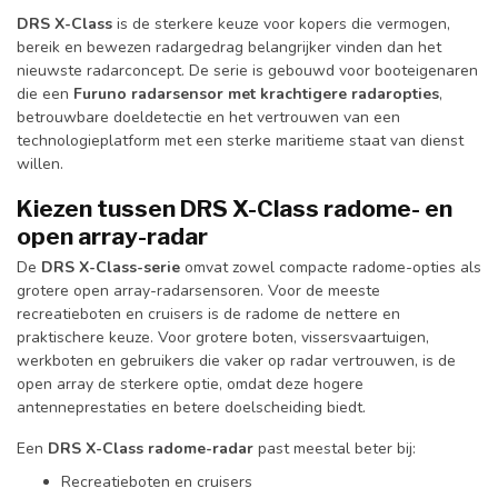
DRS X-Class
is de sterkere keuze voor kopers die vermogen,
bereik en bewezen radargedrag belangrijker vinden dan het
nieuwste radarconcept. De serie is gebouwd voor booteigenaren
die een
Furuno radarsensor met krachtigere radaropties
,
betrouwbare doeldetectie en het vertrouwen van een
technologieplatform met een sterke maritieme staat van dienst
willen.
Kiezen tussen DRS X-Class radome- en
open array-radar
De
DRS X-Class-serie
omvat zowel compacte radome-opties als
grotere open array-radarsensoren. Voor de meeste
recreatieboten en cruisers is de radome de nettere en
praktischere keuze. Voor grotere boten, vissersvaartuigen,
werkboten en gebruikers die vaker op radar vertrouwen, is de
open array de sterkere optie, omdat deze hogere
antenneprestaties en betere doelscheiding biedt.
Een
DRS X-Class radome-radar
past meestal beter bij:
Recreatieboten en cruisers