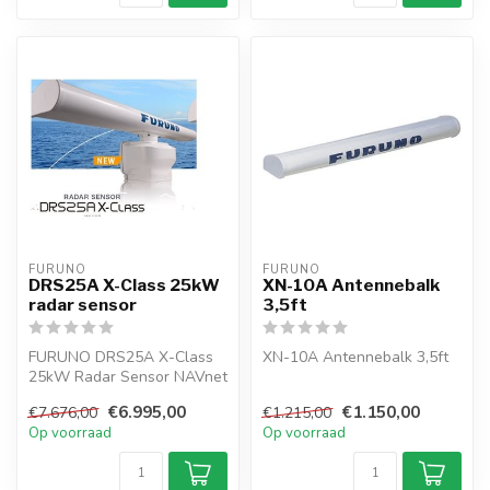
FURUNO
FURUNO
DRS25A X-Class 25kW
XN-10A Antennebalk
radar sensor
3,5ft
FURUNO DRS25A X-Class
XN-10A Antennebalk 3,5ft
25kW Radar Sensor NAVnet
- Pulslengte op lange
€6.995,00
€1.150,00
€7.676,00
€1.215,00
afstand z...
Op voorraad
Op voorraad