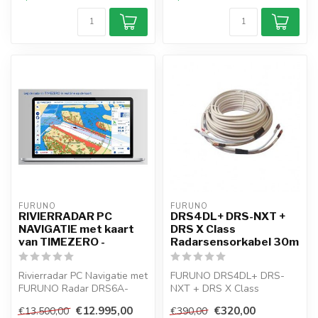
FURUNO
FURUNO
RIVIERRADAR PC
DRS4DL+ DRS-NXT +
NAVIGATIE met kaart
DRS X Class
van TIMEZERO -
Radarsensorkabel 30m
Rivierradar PC Navigatie met
FURUNO DRS4DL+ DRS-
FURUNO Radar DRS6A-
NXT + DRS X Class
NXT met 6 ft antenne en
Radarsensorkabel 30 m
€12.995,00
€320,00
€13.500,00
€390,00
software...