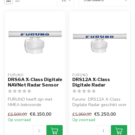
FURUNO
FURUNO
DRS6A X-Class Digitale
DRS12A X-Class
NAVNet Radar Sensor
Digitale Radar
FURUNO heeft zijn met
Furuno DRS12A X-Class
NMEA bekroonde
Digitale Radar geschikt voor
radartechnologie naar het
aansluiting op NAVnet
€6.150,00
€5.250,00
€6.500,00
€5.950,00
volgende niveau g...
TZtouc...
Op voorraad
Op voorraad