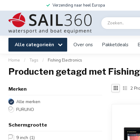
Verzending naar heel Europa
Alle categorieën
Over ons
Pakketdeals
Home
/
Tags
/
Fishing Electronics
Producten getagd met Fishing
2
Pro
Merken
Alle merken
FURUNO
Schermgrootte
9 inch
(1)