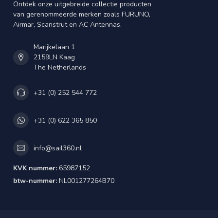
Ontdek onze uitgebreide collectie producten
van gerenommeerde merken zoals FURUNO,
Airmar, Scanstrut en AC Antennas.
Marijkelaan 1
2159LN Kaag
The Netherlands
+31 (0) 252 544 772
+31 (0) 622 365 850
info@sail360.nl
KVK nummer:
65987152
btw-nummer:
NL001277264B70