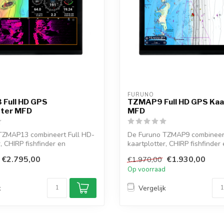
FURUNO
Full HD GPS
TZMAP9 Full HD GPS Kaa
tter MFD
MFD
TZMAP13 combineert Full HD-
De Furuno TZMAP9 combineert
, CHIRP fishfinder en
kaartplotter, CHIRP fishfinder
.
radarcompa...
€2.795,00
€1.930,00
€1.970,00
d
Op voorraad
k
Vergelijk