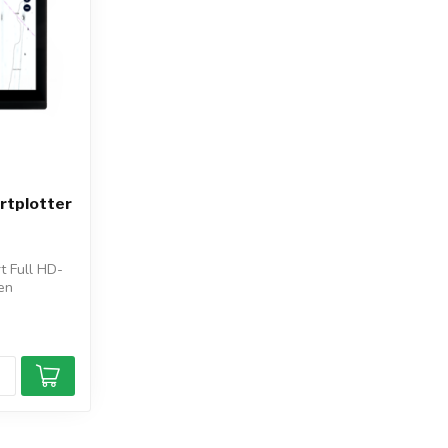
rtplotter
 Full HD-
 en