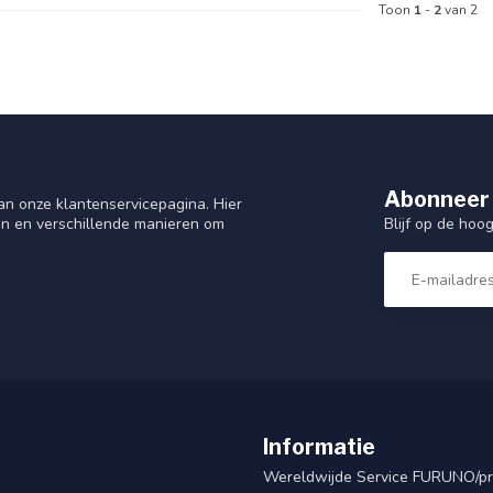
Toon
1
-
2
van 2
Abonneer 
n onze klantenservicepagina. Hier
Blijf op de hoo
en en verschillende manieren om
Informatie
Wereldwijde Service FURUNO/p