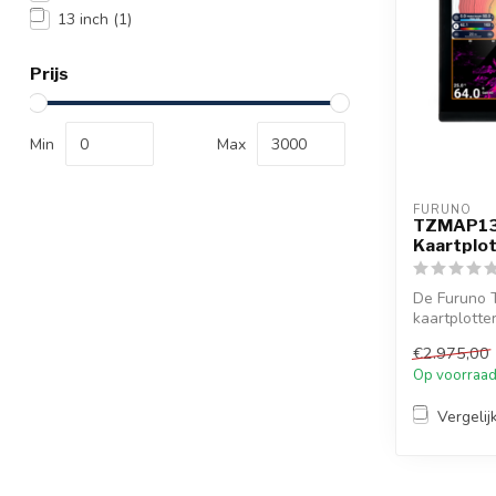
13 inch
(1)
Prijs
Min
Max
FURUNO
TZMAP13 
Kaartplo
De Furuno 
kaartplotter
radarcomp..
€2.975,00
Op voorraa
Vergelij