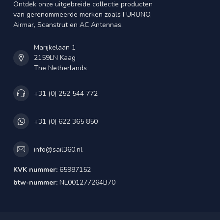
Ontdek onze uitgebreide collectie producten
van gerenommeerde merken zoals FURUNO,
Airmar, Scanstrut en AC Antennas.
Marijkelaan 1
2159LN Kaag
The Netherlands
+31 (0) 252 544 772
+31 (0) 622 365 850
info@sail360.nl
KVK nummer:
65987152
btw-nummer:
NL001277264B70