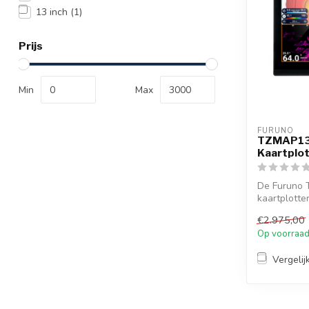
13 inch
(1)
Prijs
Min
Max
FURUNO
TZMAP13 
Kaartplo
De Furuno 
kaartplotter
radarcomp..
€2.975,00
Op voorraa
Vergelij