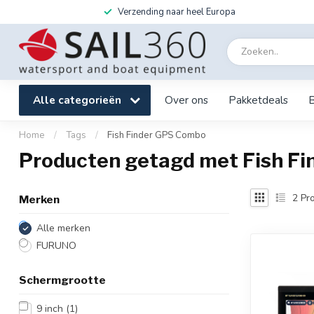
Verzending naar heel Europa
Alle categorieën
Over ons
Pakketdeals
Home
/
Tags
/
Fish Finder GPS Combo
Producten getagd met Fish F
2
Pro
Merken
Alle merken
FURUNO
Schermgrootte
9 inch
(1)