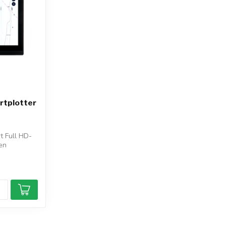
rtplotter
 Full HD-
 en