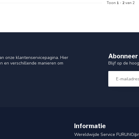
Toon
1
-
2
van 2
Abonneer 
n onze klantenservicepagina. Hier
Blijf op de hoo
en en verschillende manieren om
Informatie
Wereldwijde Service FURUNO/p