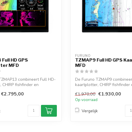
FURUNO
Full HD GPS
TZMAP9 Full HD GPS Kaa
tter MFD
MFD
TZMAP13 combineert Full HD-
De Furuno TZMAP9 combineert
, CHIRP fishfinder en
kaartplotter, CHIRP fishfinder
.
radarcompa...
€2.795,00
€1.930,00
€1.970,00
d
Op voorraad
k
Vergelijk