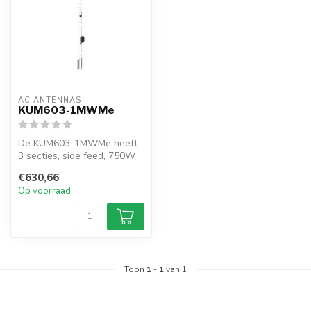
AC ANTENNAS
KUM603-1MWMe
De KUM603-1MWMe heeft
3 secties, side feed, 750W
antenne, inclusief mast
€630,66
wandmon...
Op voorraad
Toon
1
-
1
van 1