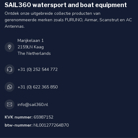
SAIL360 watersport and boat equipment
Ontdek onze uitgebreide collectie producten van
gerenommeerde merken zoals FURUNO, Airmar, Scanstrut en AC
Antennas.
Marijkelaan 1
2159LN Kaag
The Netherlands
+31 (0) 252 544 772
+31 (0) 622 365 850
info@sail360.nl
KVK nummer:
65987152
btw-nummer:
NL001277264B70