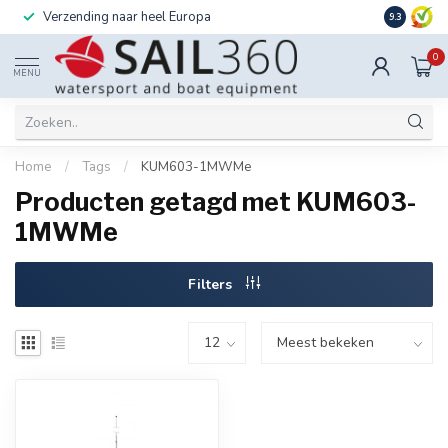
Verzending naar heel Europa
Ook instal
9.3
0
MENU
Home
/
Tags
/
KUM603-1MWMe
Producten getagd met KUM603-
1MWMe
Filters