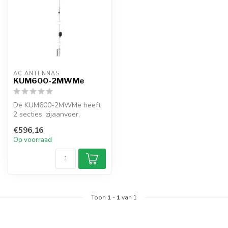
AC ANTENNAS
KUM600-2MWMe
De KUM600-2MWMe heeft
2 secties, zijaanvoer,
inclusief
€596,16
mastwandmontage, voor
Op voorraad
coa...
Toon
1
-
1
van 1