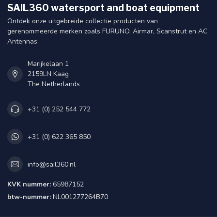
SAIL360 watersport and boat equipment
Ontdek onze uitgebreide collectie producten van
gerenommeerde merken zoals FURUNO, Airmar, Scanstrut en AC
Antennas.
Marijkelaan 1
2159LN Kaag
The Netherlands
+31 (0) 252 544 772
+31 (0) 622 365 850
info@sail360.nl
KVK nummer:
65987152
btw-nummer:
NL001277264B70