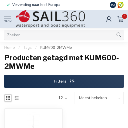
Verzending naar heel Europa
Ook instal
9.3
0
MENU
Home
/
Tags
/
KUM600-2MWMe
Producten getagd met KUM600-
2MWMe
Filters