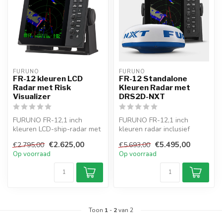
FURUNO
FURUNO
FR-12 kleuren LCD
FR-12 Standalone
Radar met Risk
Kleuren Radar met
Visualizer
DRS2D-NXT
FURUNO FR-12,1 inch
FURUNO FR-12,1 inch
kleuren LCD-ship-radar met
kleuren radar inclusief
Risk Visualizer een nieuwe
DRS2DNXT Radar antenne
€2.625,00
€5.495,00
€2.795,00
€5.693,00
funct...
LCD-ship-rad...
Op voorraad
Op voorraad
Toon
1
-
2
van 2