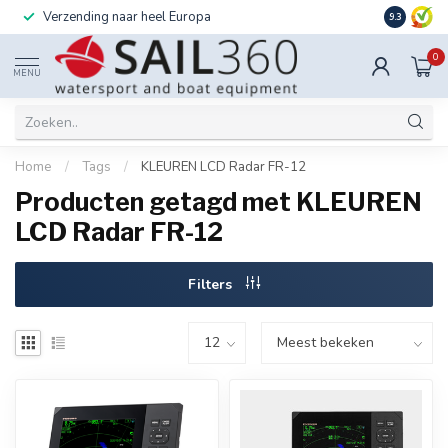
Verzending naar heel Europa
Ook instal
9.3
0
MENU
Home
/
Tags
/
KLEUREN LCD Radar FR-12
Producten getagd met KLEUREN
LCD Radar FR-12
Filters