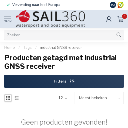
Verzending naar heel Europa
Ook instal
9.3
0
MENU
Home
/
Tags
/
industrial GNSS receiver
Producten getagd met industrial
GNSS receiver
Filters
Geen producten gevonden!