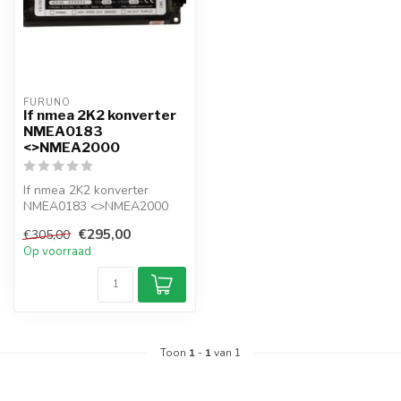
FURUNO
If nmea 2K2 konverter
NMEA0183
<>NMEA2000
If nmea 2K2 konverter
NMEA0183 <>NMEA2000
€295,00
€305,00
Op voorraad
Toon
1
-
1
van 1