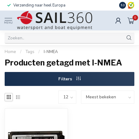
Verzending naar heel Europa
Ook instal
9.3
0
MENU
Home
/
Tags
/
I-NMEA
Producten getagd met I-NMEA
Filters