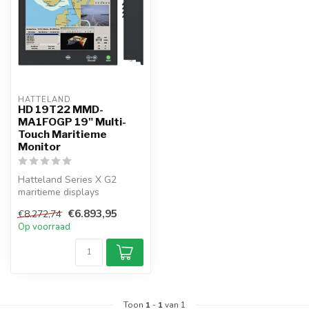
HATTELAND  
HD 19T22 MMD-
MA1FOGP 19" Multi-
Touch Maritieme
Monitor
Hatteland Series X G2
maritieme displays
combineren multi-touch
€6.893,95
€8.272,74
bediening, SXGA-...
Op voorraad
Toon
1
-
1
van 1