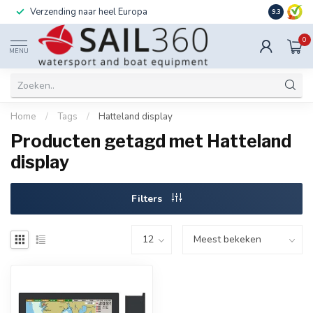
Verzending naar heel Europa
Ook instal
9.3
0
MENU
Home
/
Tags
/
Hatteland display
Producten getagd met Hatteland
display
Filters