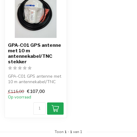
GPA-C01 GPS antenne
met 10 m
antennekabel/TNC
stekker
GPA-C01 GPS antenne met
10 m antennekabel/TNC
stekker
€107,00
€115,00
Op voorraad
Toon
1
-
1
van 1