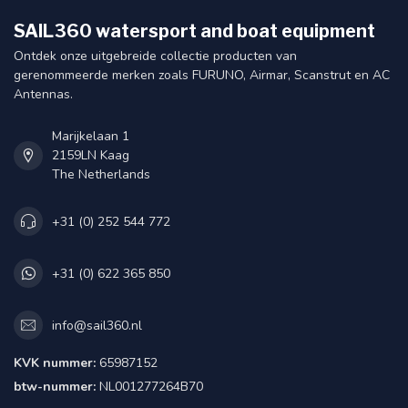
SAIL360 watersport and boat equipment
Ontdek onze uitgebreide collectie producten van
gerenommeerde merken zoals FURUNO, Airmar, Scanstrut en AC
Antennas.
Marijkelaan 1
2159LN Kaag
The Netherlands
+31 (0) 252 544 772
+31 (0) 622 365 850
info@sail360.nl
KVK nummer:
65987152
btw-nummer:
NL001277264B70