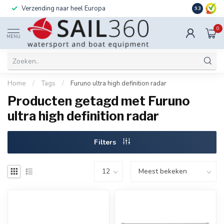
Verzending naar heel Europa
Ook instal
9.3
0
MENU
Home
/
Tags
/
Furuno ultra high definition radar
Producten getagd met Furuno
ultra high definition radar
Filters