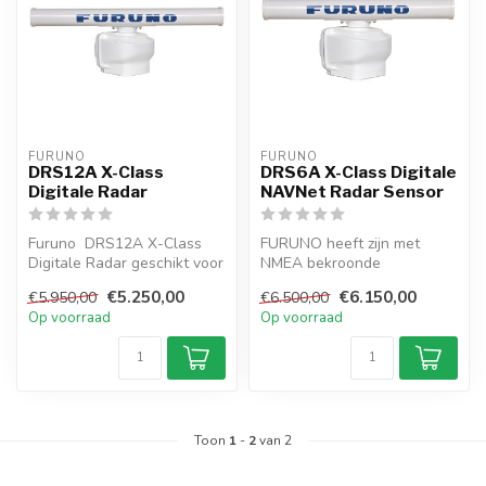
FURUNO
FURUNO
DRS12A X-Class
DRS6A X-Class Digitale
Digitale Radar
NAVNet Radar Sensor
Furuno DRS12A X-Class
FURUNO heeft zijn met
Digitale Radar geschikt voor
NMEA bekroonde
aansluiting op NAVnet
radartechnologie naar het
€5.250,00
€6.150,00
€5.950,00
€6.500,00
TZtouc...
volgende niveau g...
Op voorraad
Op voorraad
Toon
1
-
2
van 2