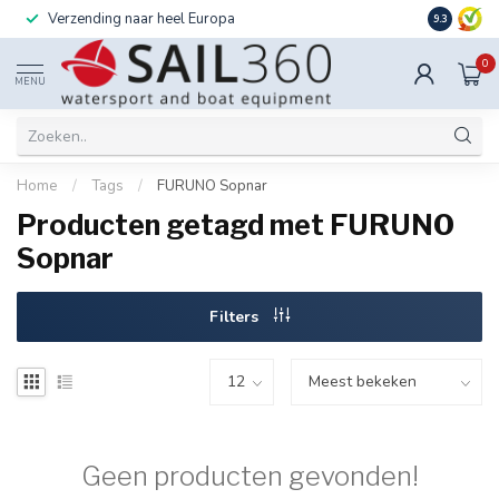
Verzending naar heel Europa
Ook instal
9.3
0
MENU
Home
/
Tags
/
FURUNO Sopnar
Producten getagd met FURUNO
Sopnar
Filters
Geen producten gevonden!