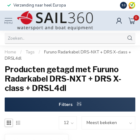
Verzending naar heel Europa
Ook instal
9.3
0
MENU
Home
/
Tags
/
Furuno Radarkabel DRS-NXT + DRS X-class +
DRSL4dl
Producten getagd met Furuno
Radarkabel DRS-NXT + DRS X-
class + DRSL4dl
Filters