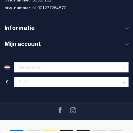
KVK nummer:
65987152
btw-nummer:
NL001277264B70
Informatie
Mijn account
€