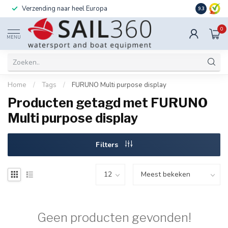
Verzending naar heel Europa
Ook instal
9.3
0
MENU
Home
/
Tags
/
FURUNO Multi purpose display
Producten getagd met FURUNO
Multi purpose display
Filters
Geen producten gevonden!