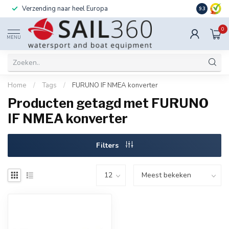
Verzending naar heel Europa
Ook instal
9.3
0
MENU
Home
/
Tags
/
FURUNO IF NMEA konverter
Producten getagd met FURUNO
IF NMEA konverter
Filters