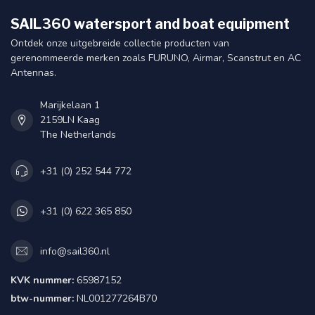
SAIL360 watersport and boat equipment
Ontdek onze uitgebreide collectie producten van
gerenommeerde merken zoals FURUNO, Airmar, Scanstrut en AC
Antennas.
Marijkelaan 1
2159LN Kaag
The Netherlands
+31 (0) 252 544 772
+31 (0) 622 365 850
info@sail360.nl
KVK nummer:
65987152
btw-nummer:
NL001277264B70