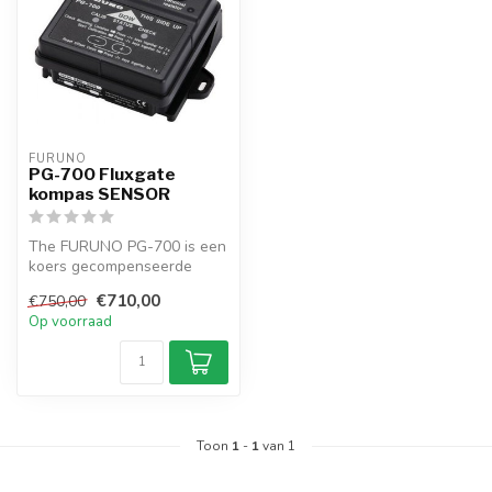
FURUNO
PG-700 Fluxgate
kompas SENSOR
The FURUNO PG-700 is een
koers gecompenseerde
koerssensor met
€710,00
€750,00
innovatieve elekt...
Op voorraad
Toon
1
-
1
van 1