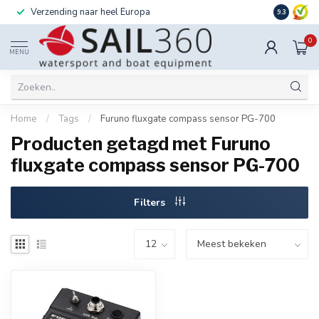
Verzending naar heel Europa
Ook instal
9.3
0
MENU
Home
/
Tags
/
Furuno fluxgate compass sensor PG-700
Producten getagd met Furuno
fluxgate compass sensor PG-700
Filters