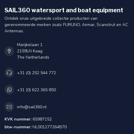
SAIL360 watersport and boat equipment
Ontdek onze uitgebreide collectie producten van
gerenommeerde merken zoals FURUNO, Airmar, Scanstrut en AC
Antennas.
Marijkelaan 1
2159LN Kaag
The Netherlands
+31 (0) 252 544 772
+31 (0) 622 365 850
info@sail360.nl
KVK nummer:
65987152
btw-nummer:
NL001277264B70