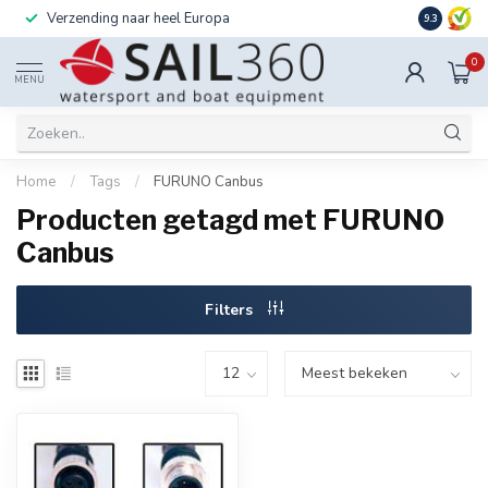
Verzending naar heel Europa
Ook instal
9.3
0
MENU
Home
/
Tags
/
FURUNO Canbus
Producten getagd met FURUNO
Canbus
Filters