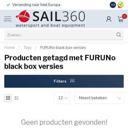
Verzending naar heel Europa
Ook instal
9.3
0
MENU
Home
/
Tags
/
FURUNo black box versies
Producten getagd met FURUNo
black box versies
Filters
Geen producten gevonden!