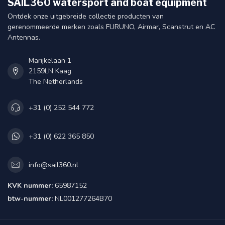
SAIL360 watersport and boat equipment
Ontdek onze uitgebreide collectie producten van
gerenommeerde merken zoals FURUNO, Airmar, Scanstrut en AC
Antennas.
Marijkelaan 1
2159LN Kaag
The Netherlands
+31 (0) 252 544 772
+31 (0) 622 365 850
info@sail360.nl
KVK nummer:
65987152
btw-nummer:
NL001277264B70