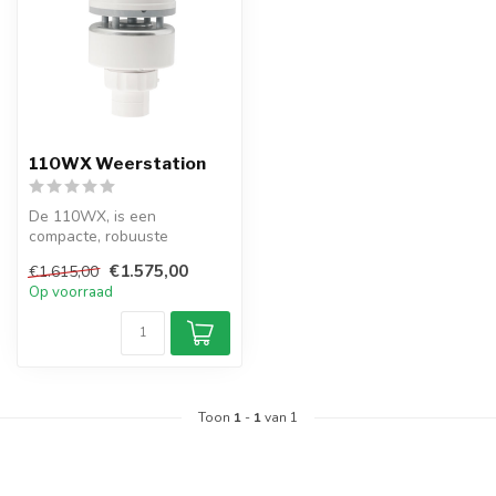
110WX Weerstation
De 110WX, is een
compacte, robuuste
weerstation voor land of
€1.575,00
€1.615,00
zee. Meet wind, luc...
Op voorraad
Toon
1
-
1
van 1