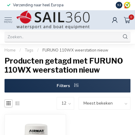
Verzending naar heel Europa
Ook instal
9.3
0
MENU
Home
/
Tags
/
FURUNO 110WX weerstation nieuw
Producten getagd met FURUNO
110WX weerstation nieuw
Filters