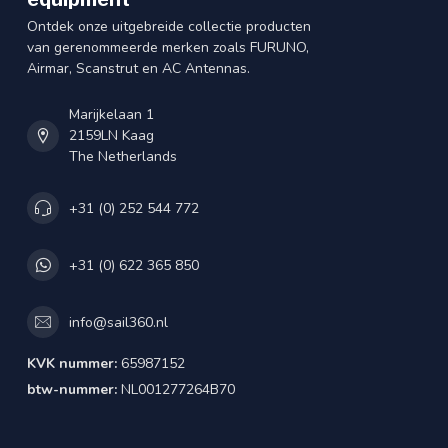
Ontdek onze uitgebreide collectie producten
van gerenommeerde merken zoals FURUNO,
Airmar, Scanstrut en AC Antennas.
Marijkelaan 1
2159LN Kaag
The Netherlands
+31 (0) 252 544 772
+31 (0) 622 365 850
info@sail360.nl
KVK nummer:
65987152
btw-nummer:
NL001277264B70