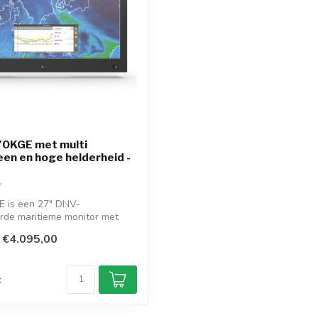
70KGE met multi
en en hoge helderheid -
 is een 27" DNV-
erde maritieme monitor met
fro...
€4.095,00
d
k