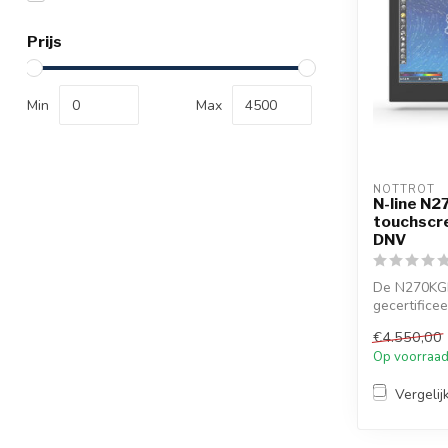
Prijs
Min
Max
NOTTROT
N-line N2
touchscre
DNV
De N270KGE
gecertifice
multi-touch, 
€4.550,00
Op voorraa
Vergelij