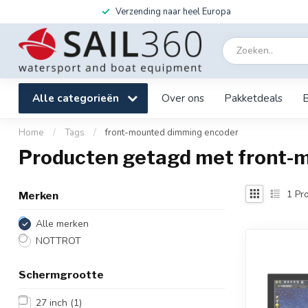
Verzending naar heel Europa
Alle categorieën
Over ons
Pakketdeals
Home
/
Tags
/
front-mounted dimming encoder
Producten getagd met front-
1
Pro
Merken
Alle merken
NOTTROT
Schermgrootte
27 inch
(1)