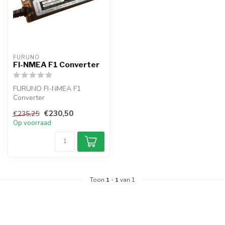
FURUNO
FI-NMEA F1 Converter
FURUNO FI-NMEA F1
Converter
€230,50
€235,25
Op voorraad
Toon
1
-
1
van 1