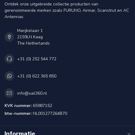
Ontdek onze uitgebreide collectie producten van
gerenommeerde merken zoals FURUNO, Airmar, Scanstrut en AC
Antennas.
Marijkelaan 1
2159LN Kaag
The Netherlands
+31 (0) 252 544 772
+31 (0) 622 365 850
info@sail360.nl
KVK nummer:
65987152
btw-nummer:
NL001277264B70
Informatie