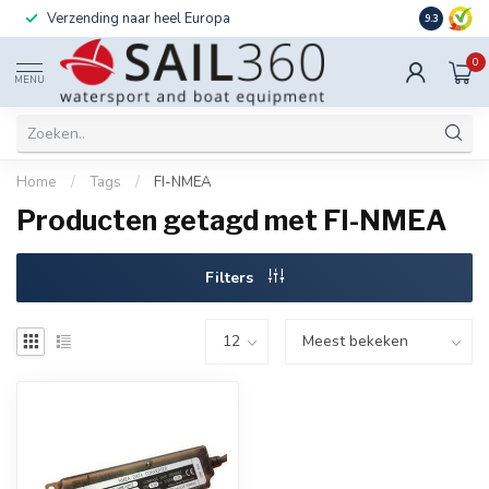
Verzending naar heel Europa
Ook instal
9.3
0
MENU
Home
/
Tags
/
FI-NMEA
Producten getagd met FI-NMEA
Filters