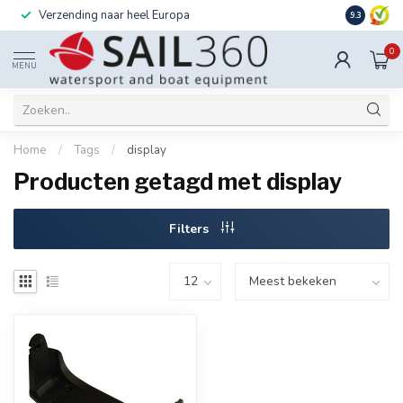
Verzending naar heel Europa
Ook instal
9.3
0
MENU
Home
/
Tags
/
display
Producten getagd met display
Filters