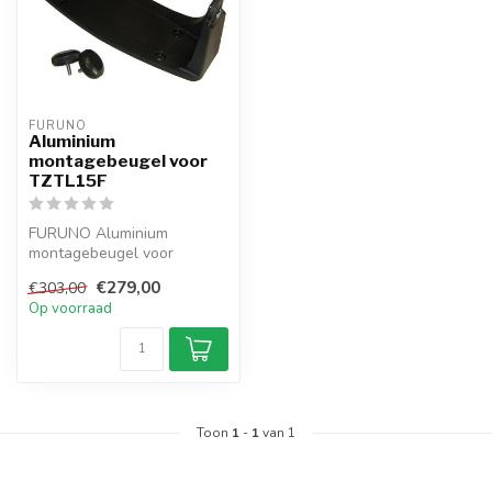
FURUNO
Aluminium
montagebeugel voor
TZTL15F
FURUNO Aluminium
montagebeugel voor
TZTL15F van TZT2 Touch
€279,00
€303,00
Op voorraad
Toon
1
-
1
van 1