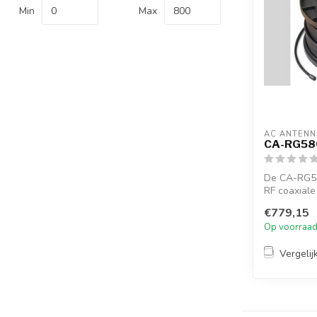
Min
Max
AC ANTENN
CA-RG58
De CA-RG5
RF coaxiale
MIL-C-1...
€779,15
Op voorraa
Vergelij