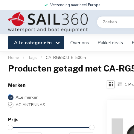
Verzending naar heel Europa
Alle categorieën
Over ons
Pakketdeals
Home
/
Tags
/
CA-RG58CU-B-500m
Producten getagd met CA-R
1
Pro
Merken
Alle merken
AC ANTENNAS
Prijs