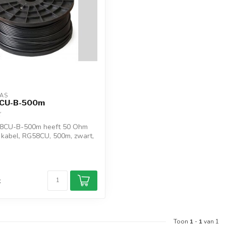
AS
CU-B-500m
8CU-B-500m heeft 50 Ohm
 kabel, RG58CU, 500m, zwart,
d
k
Toon
1
-
1
van 1