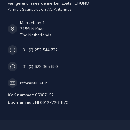
van gerenommeerde merken zoals FURUNO,
Airmar, Scanstrut en AC Antennas.
Marijkelaan 1
2159LN Kaag
The Netherlands
+31 (0) 252 544 772
+31 (0) 622 365 850
info@sail360.nl
KVK nummer:
65987152
btw-nummer:
NL001277264B70