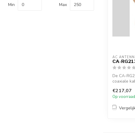
Min
Max
AC ANTENN
CA-RG21
De CA-RG2
coaxiale ka
C-17F...
€217,07
Op voorraa
Vergelij