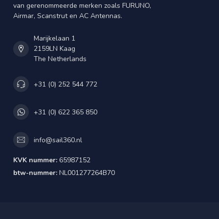
van gerenommeerde merken zoals FURUNO,
Airmar, Scanstrut en AC Antennas.
Marijkelaan 1
2159LN Kaag
The Netherlands
+31 (0) 252 544 772
+31 (0) 622 365 850
info@sail360.nl
KVK nummer:
65987152
btw-nummer:
NL001277264B70