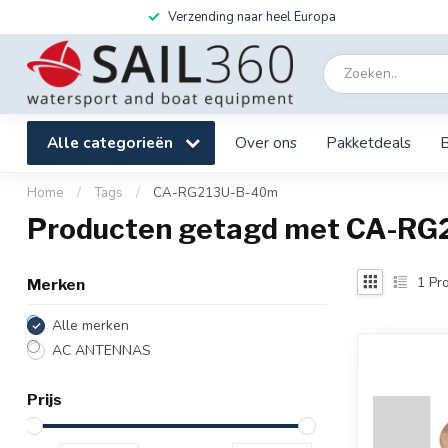
Verzending naar heel Europa
Alle categorieën
Over ons
Pakketdeals
Home
/
Tags
/
CA-RG213U-B-40m
Producten getagd met CA-R
1
Pro
Merken
Alle merken
AC ANTENNAS
Prijs