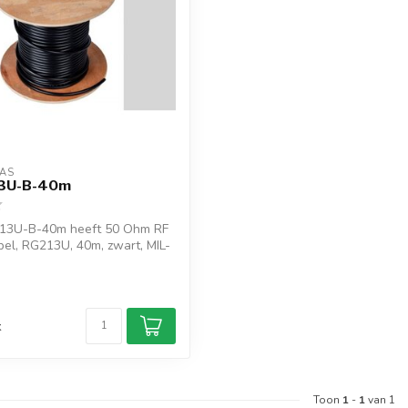
AS
3U-B-40m
13U-B-40m heeft 50 Ohm RF
bel, RG213U, 40m, zwart, MIL-
d
k
Toon
1
-
1
van 1