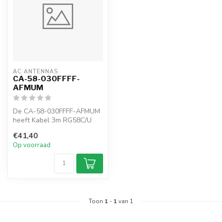
AC ANTENNAS
CA-58-030FFFF-
AFMUM
De CA-58-030FFFF-AFMUM
heeft Kabel 3m RG58C/U
met 2 x FME-female
€41,40
connectoren & 2...
Op voorraad
Toon
1
-
1
van 1