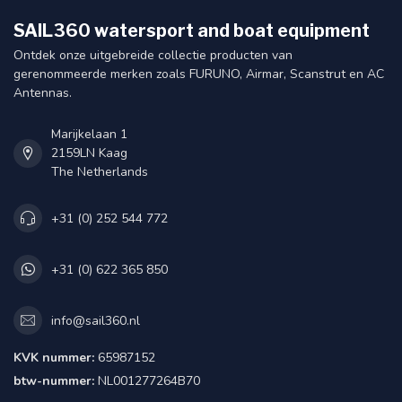
SAIL360 watersport and boat equipment
Ontdek onze uitgebreide collectie producten van
gerenommeerde merken zoals FURUNO, Airmar, Scanstrut en AC
Antennas.
Marijkelaan 1
2159LN Kaag
The Netherlands
+31 (0) 252 544 772
+31 (0) 622 365 850
info@sail360.nl
KVK nummer:
65987152
btw-nummer:
NL001277264B70