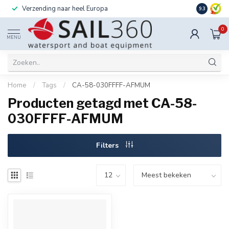
Verzending naar heel Europa
Ook instal
9.3
0
MENU
Home
/
Tags
/
CA-58-030FFFF-AFMUM
Producten getagd met CA-58-
030FFFF-AFMUM
Filters