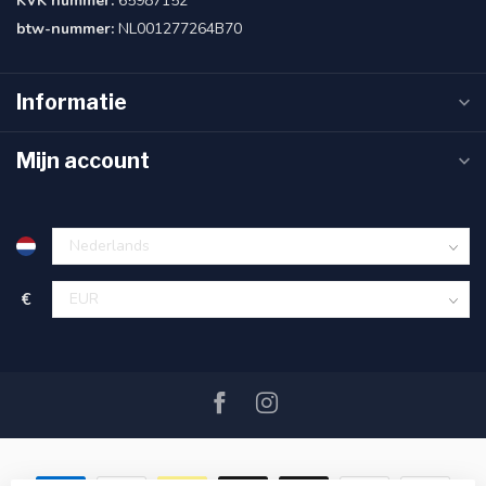
KVK nummer:
65987152
btw-nummer:
NL001277264B70
Informatie
Mijn account
€