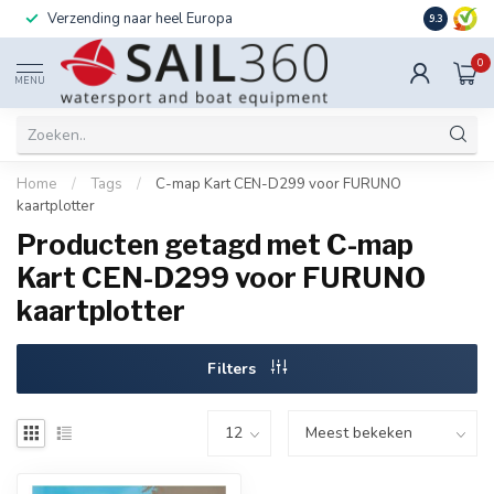
Verzending naar heel Europa
Ook instal
9.3
0
MENU
Home
/
Tags
/
C-map Kart CEN-D299 voor FURUNO
kaartplotter
Producten getagd met C-map
Kart CEN-D299 voor FURUNO
kaartplotter
Filters