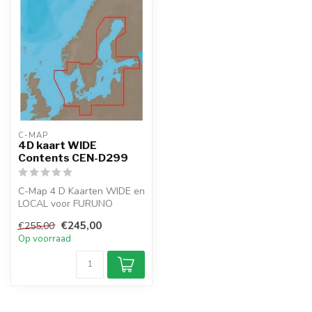
C-MAP
4D kaart WIDE
Contents CEN-D299
C-Map 4 D Kaarten WIDE en
LOCAL voor FURUNO
GP1971F en GP-1871F
€245,00
€255,00
kaartplotter.
Op voorraad
...