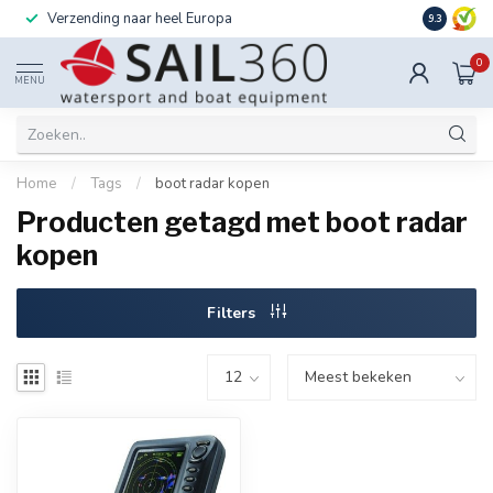
Verzending naar heel Europa
Ook instal
9.3
0
MENU
Home
/
Tags
/
boot radar kopen
Producten getagd met boot radar
kopen
Filters