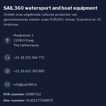
SAIL360 watersport and boat equipment
Ontdek onze uitgebreide collectie producten van
gerenommeerde merken zoals FURUNO, Airmar, Scanstrut en AC
Antennas.
Marijkelaan 1
2159LN Kaag
The Netherlands
+31 (0) 252 544 772
+31 (0) 622 365 850
info@sail360.nl
KVK nummer:
65987152
btw-nummer:
NL001277264B70