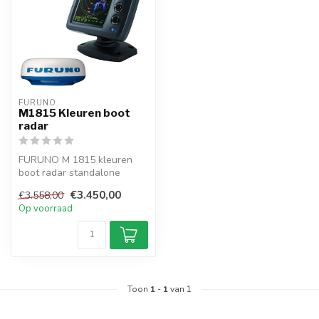
FURUNO
M1815 Kleuren boot
radar
FURUNO M 1815 kleuren
boot radar standalone
ontworpen voor
€3.450,00
€3.558,00
pleziervaartuigen, w...
Op voorraad
Toon
1
-
1
van 1