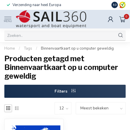
Verzending naar heel Europa
Ook instal
9.3
0
MENU
Home
/
Tags
/
Binnenvaartkaart op u computer geweldig
Producten getagd met
Binnenvaartkaart op u computer
geweldig
Filters