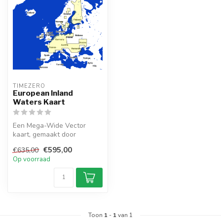
TIMEZERO 
European Inland
Waters Kaart
Een Mega-Wide Vector
kaart, gemaakt door
TimeZero, die de European
€595,00
€635,00
Inland Waters...
Op voorraad
Toon
1
-
1
van 1