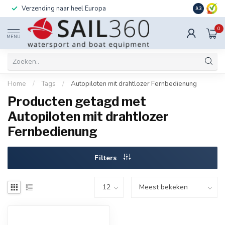
Verzending naar heel Europa
Ook instal
9.3
0
MENU
Home
/
Tags
/
Autopiloten mit drahtlozer Fernbedienung
Producten getagd met
Autopiloten mit drahtlozer
Fernbedienung
Filters