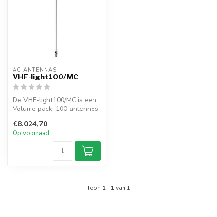
AC ANTENNAS
VHF-light100/MC
De VHF-light100/MC is een
Volume pack, 100 antennes
incl. mount N162F, en 6m
€8.024,70
RG5...
Op voorraad
Toon
1
-
1
van 1