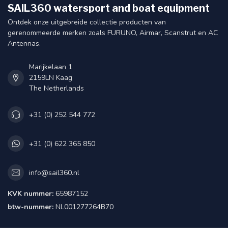
SAIL360 watersport and boat equipment
Ontdek onze uitgebreide collectie producten van
gerenommeerde merken zoals FURUNO, Airmar, Scanstrut en AC
Antennas.
Marijkelaan 1
2159LN Kaag
The Netherlands
+31 (0) 252 544 772
+31 (0) 622 365 850
info@sail360.nl
KVK nummer:
65987152
btw-nummer:
NL001277264B70