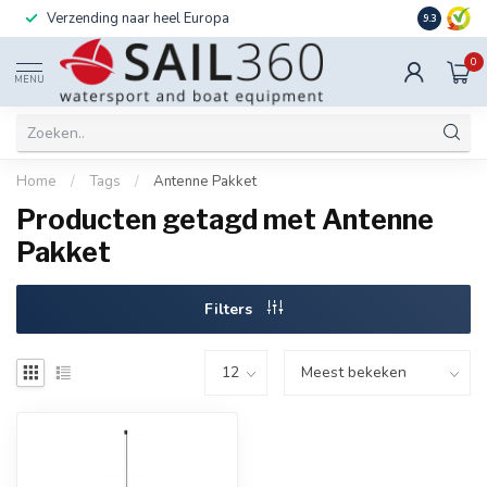
Verzending naar heel Europa
Ook instal
9.3
0
MENU
Home
/
Tags
/
Antenne Pakket
Producten getagd met Antenne
Pakket
Filters