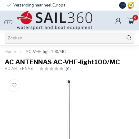
Verzending naar heel Europa
Ook instal
9.3
0
MENU
Home
/
AC-VHF-light100/MC
AC ANTENNAS AC-VHF-light100/MC
(0)
AC ANTENNAS