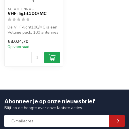
AC ANTENNAS
VHF-light100/MC
De VHF-light100/MC is een
Volume pack, 100 antennes
incl. mount N162F, en 6m
€8.024,70
RG5...
Op voorraad
Abonneer je op onze nieuwsbrief
Blijf op de hoogte over onze laatste acties