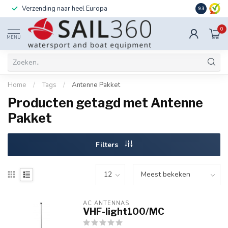
Verzending naar heel Europa
Ook instal
9.3
0
MENU
Home
/
Tags
/
Antenne Pakket
Producten getagd met Antenne
Pakket
Filters
AC ANTENNAS
VHF-light100/MC