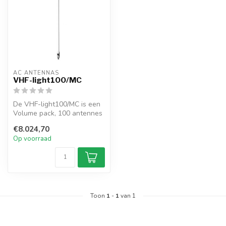
AC ANTENNAS
VHF-light100/MC
De VHF-light100/MC is een
Volume pack, 100 antennes
incl. mount N162F, en 6m
€8.024,70
RG5...
Op voorraad
Toon
1
-
1
van 1