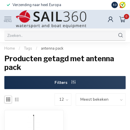
Verzending naar heel Europa
Ook instal
9.3
0
MENU
Home
/
Tags
/
antenna pack
Producten getagd met antenna
pack
Filters