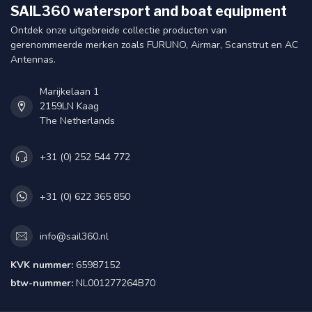
SAIL360 watersport and boat equipment
Ontdek onze uitgebreide collectie producten van
gerenommeerde merken zoals FURUNO, Airmar, Scanstrut en AC
Antennas.
Marijkelaan 1
2159LN Kaag
The Netherlands
+31 (0) 252 544 772
+31 (0) 622 365 850
info@sail360.nl
KVK nummer:
65987152
btw-nummer:
NL001277264B70