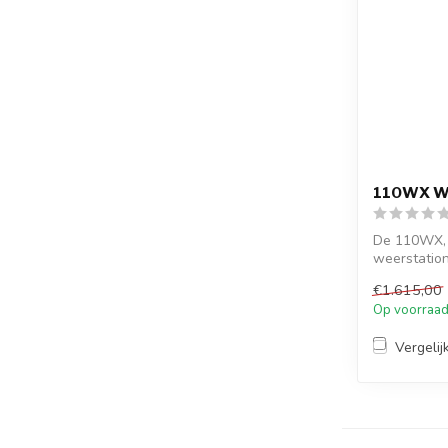
110WX W
De 110WX, 
weerstation
luc...
€1.615,00
Op voorraa
Vergelij