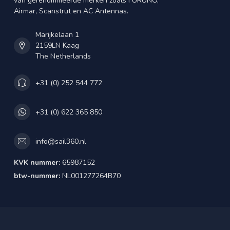
van gerenommeerde merken zoals FURUNO,
Airmar, Scanstrut en AC Antennas.
Marijkelaan 1
2159LN Kaag
The Netherlands
+31 (0) 252 544 772
+31 (0) 622 365 850
info@sail360.nl
KVK nummer:
65987152
btw-nummer:
NL001277264B70