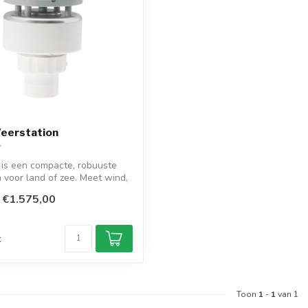
eerstation
is een compacte, robuuste
 voor land of zee. Meet wind,
€1.575,00
d
k
Toon
1
-
1
van 1