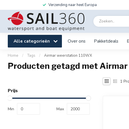
Verzending naar heel Europa
Alle categorieën
Over ons
Pakketdeals
Home
/
Tags
/
Airmar weerstation 110WX
Producten getagd met Airmar
1
Pro
Prijs
Min
Max