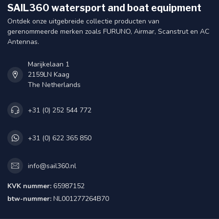
SAIL360 watersport and boat equipment
Ontdek onze uitgebreide collectie producten van
gerenommeerde merken zoals FURUNO, Airmar, Scanstrut en AC
Antennas.
Marijkelaan 1
2159LN Kaag
The Netherlands
+31 (0) 252 544 772
+31 (0) 622 365 850
info@sail360.nl
KVK nummer:
65987152
btw-nummer:
NL001277264B70