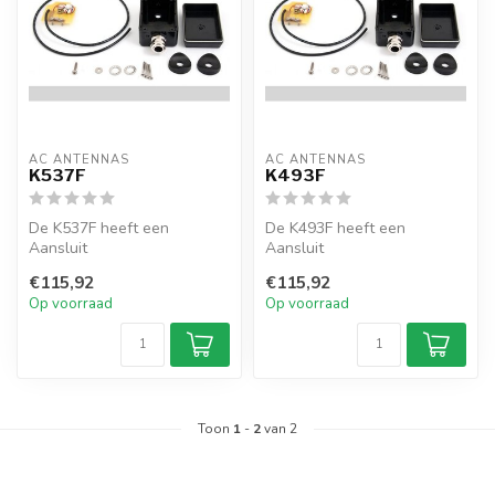
AC ANTENNAS
AC ANTENNAS
K537F
K493F
De K537F heeft een
De K493F heeft een
Aansluit
Aansluit
transformatorkastje voor
transformatorkastje voor
€115,92
€115,92
KUM803, KUM850, KUM903
KUM48X, KUM60X en
Op voorraad
Op voorraad
en K...
KUM7XX, v...
Toon
1
-
2
van 2