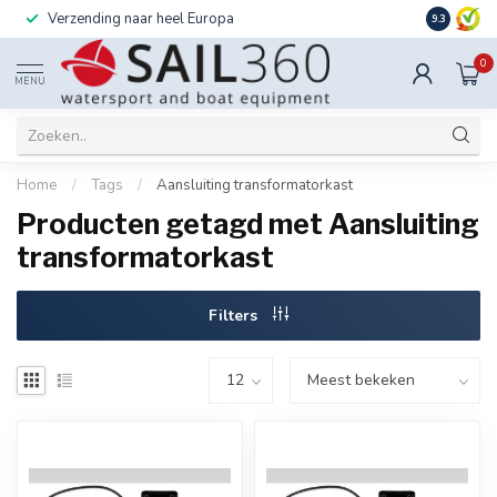
Verzending naar heel Europa
Ook instal
9.3
0
MENU
Home
/
Tags
/
Aansluiting transformatorkast
Producten getagd met Aansluiting
transformatorkast
Filters