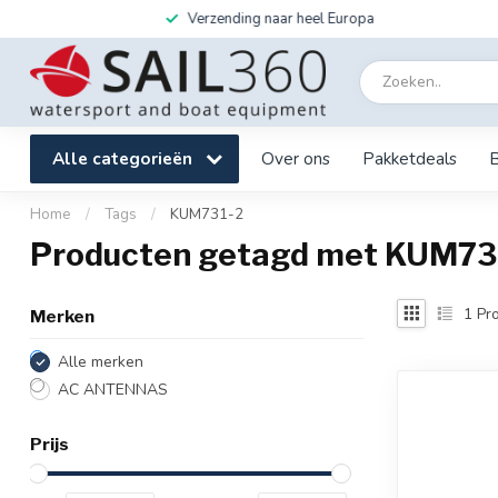
Verzending naar heel Europa
Alle categorieën
Over ons
Pakketdeals
Home
/
Tags
/
KUM731-2
Producten getagd met KUM73
1
Pro
Merken
Alle merken
AC ANTENNAS
Prijs