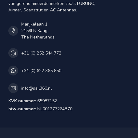
van gerenommeerde merken zoals FURUNO,
Airmar, Scanstrut en AC Antennas.
Marijkelaan 1
2159LN Kaag
The Netherlands
+31 (0) 252 544 772
+31 (0) 622 365 850
info@sail360.nl
KVK nummer:
65987152
btw-nummer:
NL001277264B70