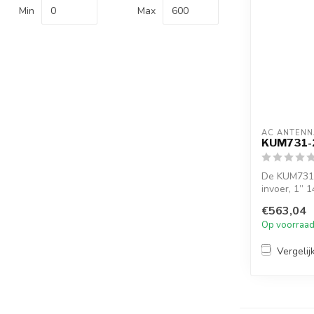
Min
Max
AC ANTENN
KUM731-
De KUM731-2
invoer, 1” 1
€563,04
Op voorraa
Vergelij