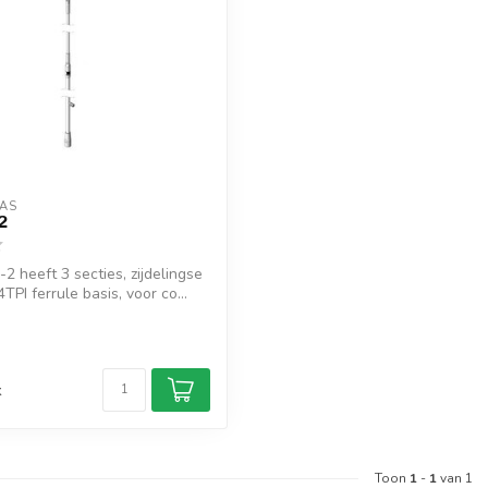
AS
2
 heeft 3 secties, zijdelingse
4TPI ferrule basis, voor co...
d
k
Toon
1
-
1
van 1