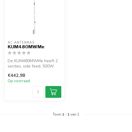
AC ANTENNAS
KUM480MWMe
De KUM480MWMe heeft 2
secties, side feed, 500W
antenne, inclusief mast
€442,98
muurbeves...
Op voorraad
Toon
1
-
1
van 1