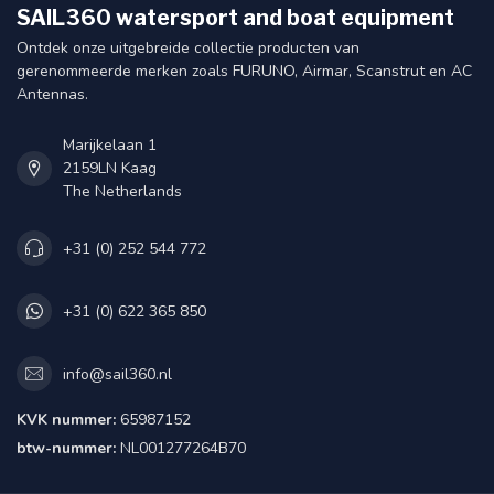
SAIL360 watersport and boat equipment
Ontdek onze uitgebreide collectie producten van
gerenommeerde merken zoals FURUNO, Airmar, Scanstrut en AC
Antennas.
Marijkelaan 1
2159LN Kaag
The Netherlands
+31 (0) 252 544 772
+31 (0) 622 365 850
info@sail360.nl
KVK nummer:
65987152
btw-nummer:
NL001277264B70