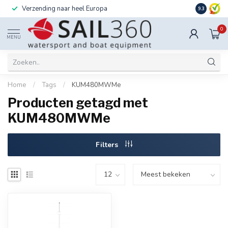
Verzending naar heel Europa
Ook instal
9.3
0
MENU
Home
/
Tags
/
KUM480MWMe
Producten getagd met
KUM480MWMe
Filters