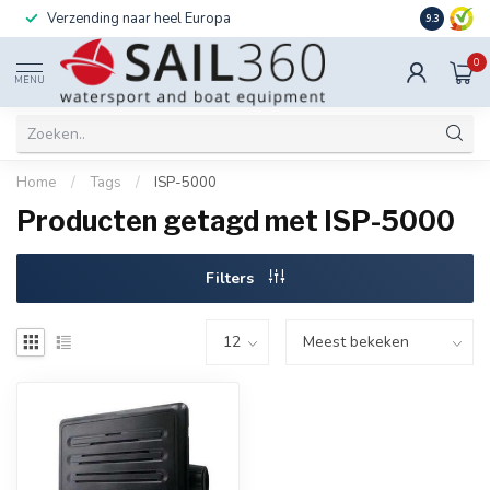
Verzending naar heel Europa
Ook instal
9.3
0
MENU
Home
/
Tags
/
ISP-5000
Producten getagd met ISP-5000
Filters