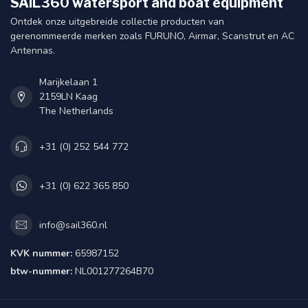
SAIL360 watersport and boat equipment
Ontdek onze uitgebreide collectie producten van
gerenommeerde merken zoals FURUNO, Airmar, Scanstrut en AC
Antennas.
Marijkelaan 1
2159LN Kaag
The Netherlands
+31 (0) 252 544 772
+31 (0) 622 365 850
info@sail360.nl
KVK nummer:
65987152
btw-nummer:
NL001277264B70