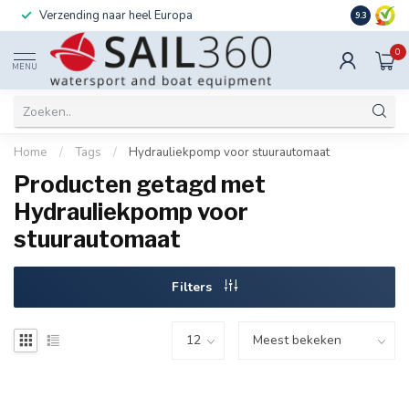
Verzending naar heel Europa
Ook instal
9.3
0
MENU
Home
/
Tags
/
Hydrauliekpomp voor stuurautomaat
Producten getagd met
Hydrauliekpomp voor
stuurautomaat
Filters